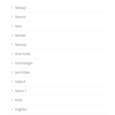
Harhaug 1
Harmoni
Harto
Havdrøn
Havsnurp
Henri Holms
Herlendingen
Jens Kristian
Kasfjord
Katrine S
Ketlin
Kingfisher