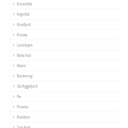
Korsnesfisk
Krigerfisk
Krossfjord
Krossøy
Leinebjørn
Marta Aud
Munin
Norderveg
Ola Ryggefjord
Pia
Prowess
Roaldsen
Sara Karin