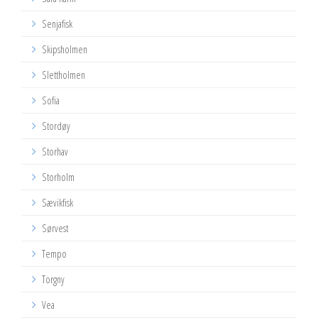
Senjafisk
Skipsholmen
Slettholmen
Sofia
Stordøy
Storhav
Storholm
Sævikfisk
Sørvest
Tempo
Torgny
Vea