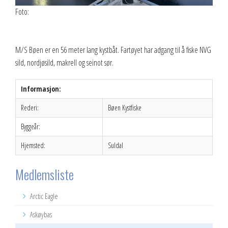
Foto:
M/S Bøen er en 56 meter lang kystbåt. Fartøyet har adgang til å fiske NVG
sild, nordjøsild, makrell og seinot sør.
Informasjon:
Rederi:
Bøen Kystfiske
Byggeår:
Hjemsted:
Suldal
Medlemsliste
Arctic Eagle
Askøybas