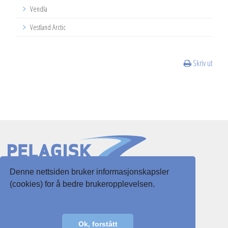
Vendla
Vestland Arctic
Skriv ut
Denne nettsiden bruker informasjonskapsler
Slottsgaten 3
(cookies) for å bedre brukeropplevelsen.
5003 Bergen
Les mer her
E-post:
post@pelagisk.net
Ok, forstått