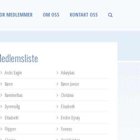
OR MEDLEMMER
OM OSS
KONTAKT OSS
edlemsliste
Arctic Eagle
Askøybas
Bøen
Bøen Junior
Bømmelbas
Christina
Dyrnesvåg
Elisabeth
Elisabeth
Endre Dyrøy
Flipper
Fonnes