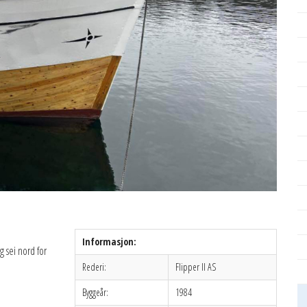
Informasjon:
g sei nord for
Rederi:
Flipper II AS
Byggeår:
1984