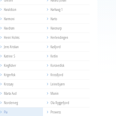
Glesen
Harald Johan
Haraldson
Harhaug 1
Harmoni
Harto
Havdrøn
Havsnurp
Henri Holms
Herlendingen
Jens Kristian
Kasfjord
Katrine S
Ketlin
Kingfisher
Korsnesfisk
Krigerfisk
Krossfjord
Krossøy
Leinebjørn
Marta Aud
Munin
Norderveg
Ola Ryggefjord
Pia
Prowess