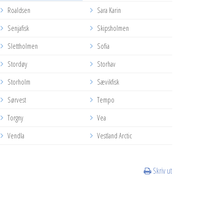
Roaldsen
Sara Karin
Senjafisk
Skipsholmen
Slettholmen
Sofia
Stordøy
Storhav
Storholm
Sævikfisk
Sørvest
Tempo
Torgny
Vea
Vendla
Vestland Arctic
Skriv ut