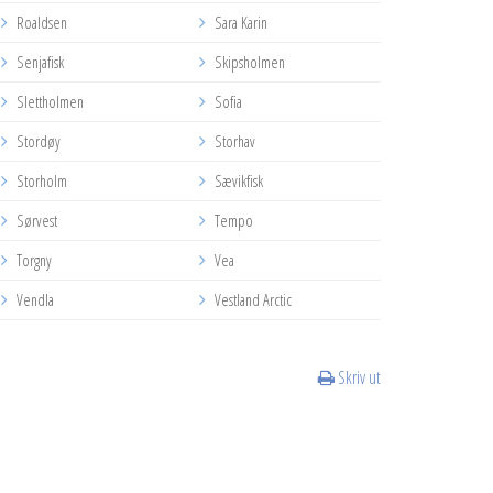
Roaldsen
Sara Karin
Senjafisk
Skipsholmen
Slettholmen
Sofia
Stordøy
Storhav
Storholm
Sævikfisk
Sørvest
Tempo
Torgny
Vea
Vendla
Vestland Arctic
Skriv ut