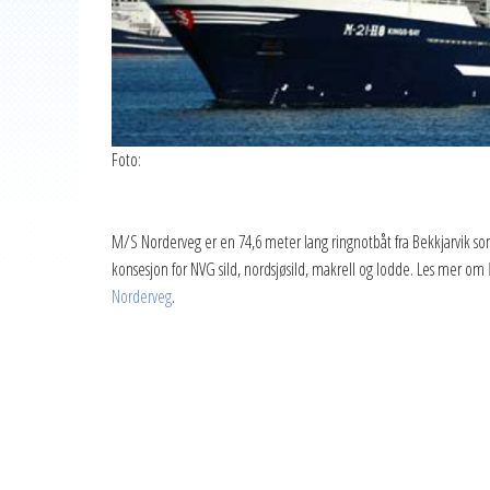
Foto:
M/S Norderveg er en 74,6 meter lang ringnotbåt fra Bekkjarvik so
konsesjon for NVG sild, nordsjøsild, makrell og lodde. Les mer om
Norderveg
.