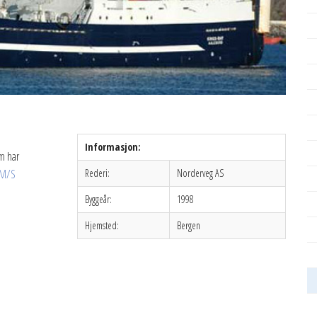
Informasjon:
m har
M/S
Rederi:
Norderveg AS
Byggeår:
1998
Hjemsted:
Bergen