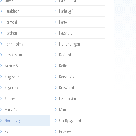
Glesen
Harald Johan
Haraldson
Harhaug 1
Harmoni
Harto
Havdrøn
Havsnurp
Henri Holms
Herlendingen
Jens Kristian
Kasfjord
Katrine S
Ketlin
Kingfisher
Korsnesfisk
Krigerfisk
Krossfjord
Krossøy
Leinebjørn
Marta Aud
Munin
Norderveg
Ola Ryggefjord
Pia
Prowess