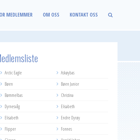
OR MEDLEMMER
OM OSS
KONTAKT OSS
edlemsliste
Arctic Eagle
Askøybas
Bøen
Bøen Junior
Bømmelbas
Christina
Dyrnesvåg
Elisabeth
Elisabeth
Endre Dyrøy
Flipper
Fonnes