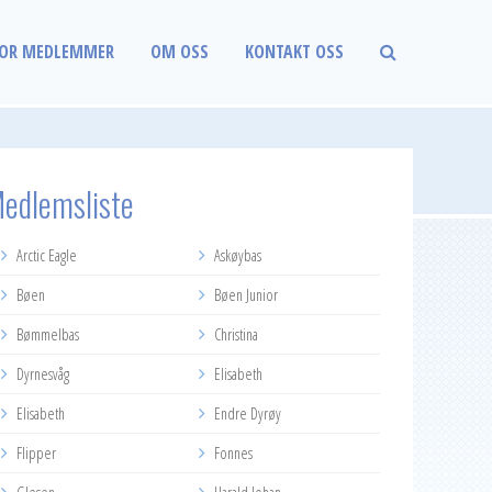
OR MEDLEMMER
OM OSS
KONTAKT OSS
edlemsliste
Arctic Eagle
Askøybas
Bøen
Bøen Junior
Bømmelbas
Christina
Dyrnesvåg
Elisabeth
Elisabeth
Endre Dyrøy
Flipper
Fonnes