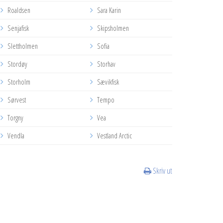
Roaldsen
Sara Karin
Senjafisk
Skipsholmen
Slettholmen
Sofia
Stordøy
Storhav
Storholm
Sævikfisk
Sørvest
Tempo
Torgny
Vea
Vendla
Vestland Arctic
Skriv ut