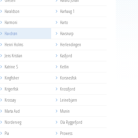
Glesen
Harald Johan
Haraldson
Harhaug 1
Harmoni
Harto
Havdrøn
Havsnurp
Henri Holms
Herlendingen
Jens Kristian
Kasfjord
Katrine S
Ketlin
Kingfisher
Korsnesfisk
Krigerfisk
Krossfjord
Krossøy
Leinebjørn
Marta Aud
Munin
Norderveg
Ola Ryggefjord
Pia
Prowess