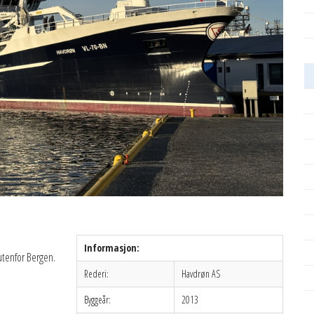
Informasjon:
utenfor Bergen.
Rederi:
Havdrøn AS
Byggeår:
2013