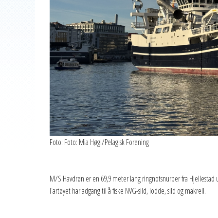
Foto: Foto: Mia Høgi/Pelagisk Forening
M/S Havdrøn er en 69,9 meter lang ringnotsnurper fra Hjellestad 
Fartøyet har adgang til å fiske NVG-sild, lodde, sild og makrell.