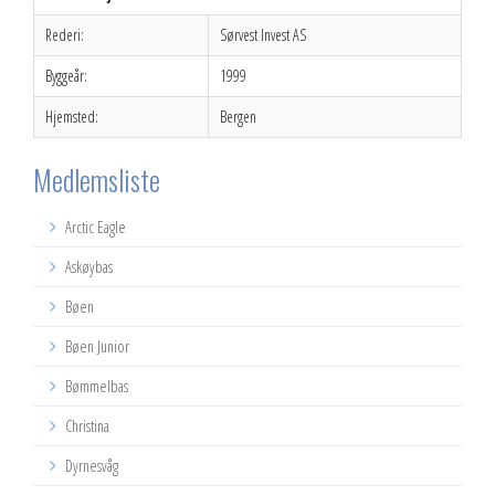
Rederi:
Sørvest Invest AS
Byggeår:
1999
Hjemsted:
Bergen
Medlemsliste
Arctic Eagle
Askøybas
Bøen
Bøen Junior
Bømmelbas
Christina
Dyrnesvåg