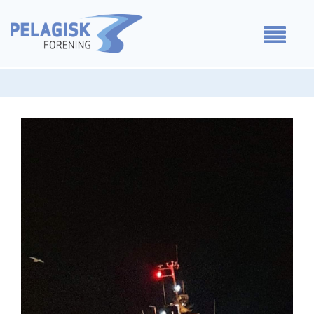
Medlemmer
Våre standpunkt
For medlemmer
Om oss
Kontakt oss