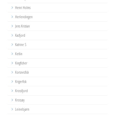
Henri Holms
Herlendingen
Jens Kristian
Kasfjord
Katrine S
Ketlin
Kingfisher
Korsnesfisk
Krigerfisk
Krossfjord
Krossøy
Leinebjørn