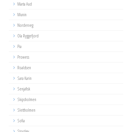
Marta Aud
Munin
Norderveg
Ola Ryggefjord
Pia
Prowess
Roaldsen
Sara Karin
Senjafisk
Skipsholmen
Slettholmen
Sofia
Stordøy