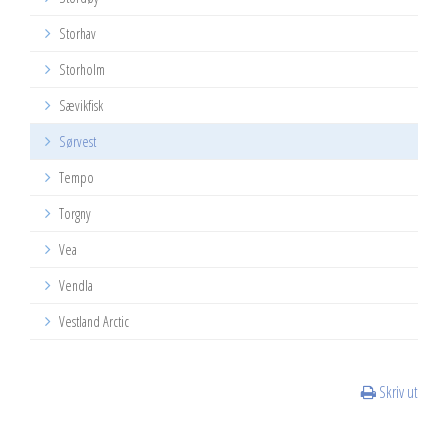
Storhav
Storholm
Sævikfisk
Sørvest
Tempo
Torgny
Vea
Vendla
Vestland Arctic
Skriv ut