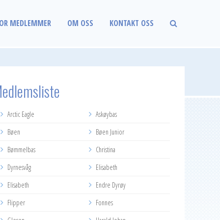
OR MEDLEMMER
OM OSS
KONTAKT OSS
edlemsliste
Arctic Eagle
Askøybas
Bøen
Bøen Junior
Bømmelbas
Christina
Dyrnesvåg
Elisabeth
Elisabeth
Endre Dyrøy
Flipper
Fonnes