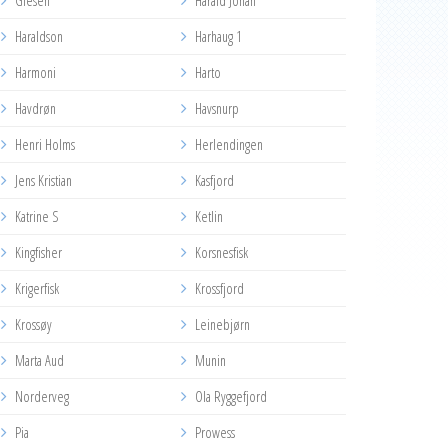
Glesen
Harald Johan
Haraldson
Harhaug 1
Harmoni
Harto
Havdrøn
Havsnurp
Henri Holms
Herlendingen
Jens Kristian
Kasfjord
Katrine S
Ketlin
Kingfisher
Korsnesfisk
Krigerfisk
Krossfjord
Krossøy
Leinebjørn
Marta Aud
Munin
Norderveg
Ola Ryggefjord
Pia
Prowess