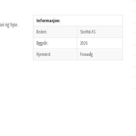
Informasjon:
sei og hyse.
Rederi:
Storfisk AS
Byggeår:
2026
Hjemsted:
Fosnavåg