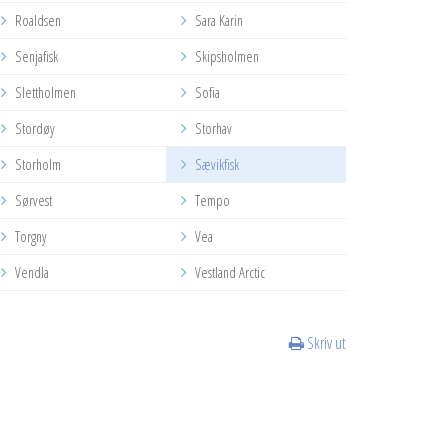
Roaldsen
Sara Karin
Senjafisk
Skipsholmen
Slettholmen
Sofia
Stordøy
Storhav
Storholm
Sævikfisk
Sørvest
Tempo
Torgny
Vea
Vendla
Vestland Arctic
Skriv ut