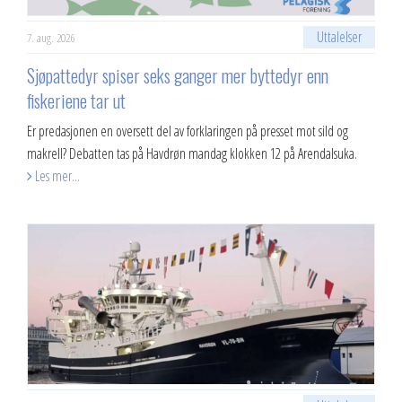
Uttalelser
7. aug. 2026
Sjøpattedyr spiser seks ganger mer byttedyr enn
fiskeriene tar ut
Er predasjonen en oversett del av forklaringen på presset mot sild og
makrell? Debatten tas på Havdrøn mandag klokken 12 på Arendalsuka.
Les mer...