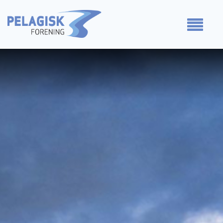
Medlemmer
Våre standpunkt
For medlemmer
Om oss
Kontakt oss