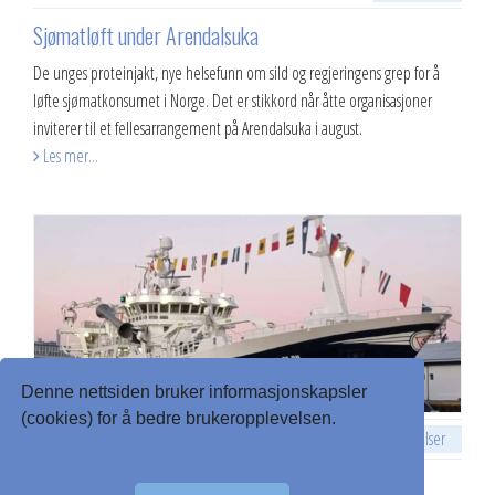
​Sjømatløft under Arendalsuka
De unges proteinjakt, nye helsefunn om sild og regjeringens grep for å
løfte sjømatkonsumet i Norge. Det er stikkord når åtte organisasjoner
inviterer til et fellesarrangement på Arendalsuka i august.
Les mer...
Denne nettsiden bruker informasjonskapsler
(cookies) for å bedre brukeropplevelsen.
Uttalelser
2. jul. 2026
Les mer her
Havdrøn til Arendalsuka