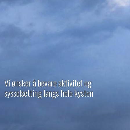
Vi ønsker å bevare aktivitet og
Vi ønsker et mangfoldig og fiskerinært
Vi har fokus på det som betyr mest for
sysselsetting langs hele kysten
eierskap av fiskeflåten
våre medlemmer