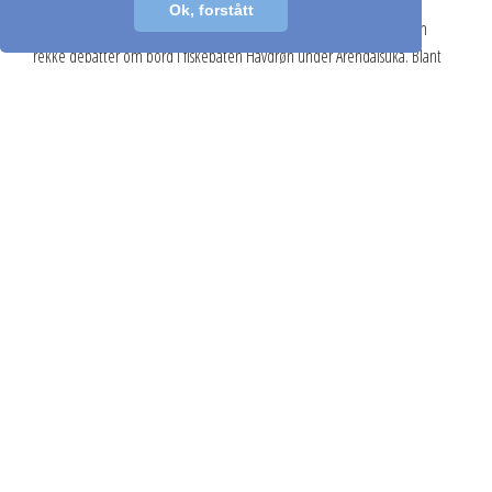
Ok, forstått
​Pelagisk Forening samler politikere, forskere og næringsaktører til en
rekke debatter om bord i fiskebåten Havdrøn under Arendalsuka. Blant
deltakerne er fiskeri- og havminister Marianne Sivertsen Næss.
Les mer...
Høringsuttalelser
27. jun. 2026
Høringssvar om program for konsekvensutredning
Pelagisk Forening har svart på høring av program for konsekvensutredning