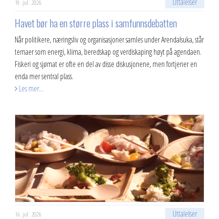
Uttalelser
19. jul. 2026
Havet bør ha en større plass i samfunnsdebatten
Når politikere, næringsliv og organisasjoner samles under Arendalsuka, står
temaer som energi, klima, beredskap og verdiskaping høyt på agendaen.
Fiskeri og sjømat er ofte en del av disse diskusjonene, men fortjener en
enda mer sentral plass.
Les mer...
Uttalelser
16. jul. 2026