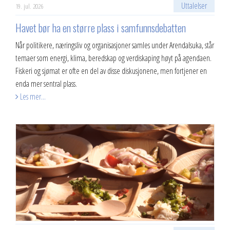
Uttalelser
19. jul. 2026
2013
Havet bør ha en større plass i samfunnsdebatten
2012
Når politikere, næringsliv og organisasjoner samles under Arendalsuka, står
temaer som energi, klima, beredskap og verdiskaping høyt på agendaen.
Vedtekter
Fiskeri og sjømat er ofte en del av disse diskusjonene, men fortjener en
enda mer sentral plass.
Advokatbistand
Les mer...