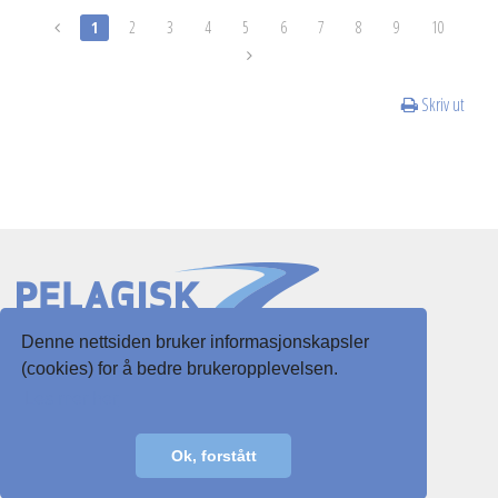
1
2
3
4
5
6
7
8
9
10
Skriv ut
Denne nettsiden bruker informasjonskapsler
Slottsgaten 3
(cookies) for å bedre brukeropplevelsen.
5003 Bergen
Les mer her
E-post:
post@pelagisk.net
Ok, forstått
Personvernerklæring