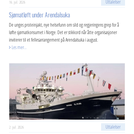
Uttalelser
16. jul. 2026
​Sjømatløft under Arendalsuka
De unges proteinjakt, nye helsefunn om sild og regjeringens grep for å
løfte sjømatkonsumet i Norge. Det er stikkord når åtte organisasjoner
inviterer til et fellesarrangement på Arendalsuka i august.
Les mer...
Uttalelser
2. jul. 2026