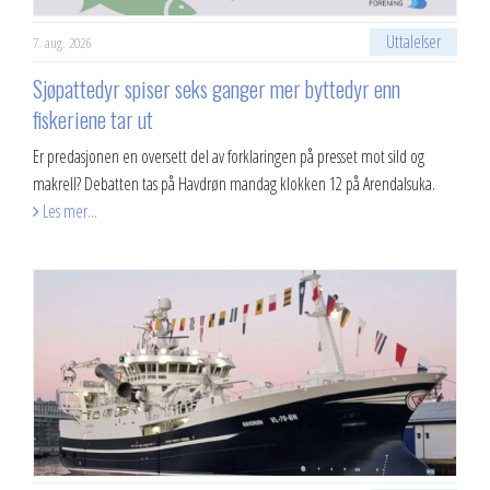
2023
Uttalelser
7. aug. 2026
2022
Sjøpattedyr spiser seks ganger mer byttedyr enn
fiskeriene tar ut
2021
Er predasjonen en oversett del av forklaringen på presset mot sild og
2020
makrell? Debatten tas på Havdrøn mandag klokken 12 på Arendalsuka.
Les mer...
2019
2018
2017
2016
2015
2014