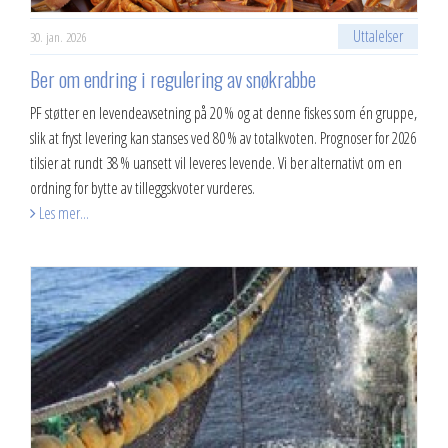
Uttalelser
30. jan. 2026
2013
Ber om endring i regulering av snøkrabbe
2012
PF støtter en levendeavsetning på 20 % og at denne fiskes som én gruppe,
Vedtekter
slik at fryst levering kan stanses ved 80 % av totalkvoten. Prognoser for 2026
tilsier at rundt 38 % uansett vil leveres levende. Vi ber alternativt om en
Advokatbistand
ordning for bytte av tilleggskvoter vurderes.
Les mer...