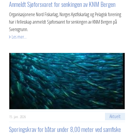
Anmeldt Sjøforsvaret for senkingen av KNM Bergen
​Organisasjonene Nord Fiskarlag, Norges Kystfiskarlag og Pelagisk forening
har i fellesskap anmeldt Sjøforsvaret for senkingen av KNM Bergen på
Svensgrunn.
Les mer...
Aktuelt
15. jan. 2026
Sporingskrav for båtar under 8,00 meter ved samfiske