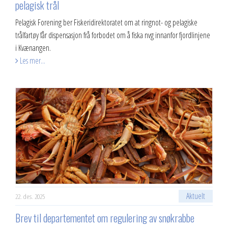
pelagisk trål
Pelagisk Forening ber Fiskeridirektoratet om at ringnot- og pelagiske
trålfartøy får dispensasjon frå forbodet om å fiska nvg innanfor fjordlinjene
i Kvænangen.
Les mer...
Aktuelt
22. des. 2025
Brev til departementet om regulering av snøkrabbe