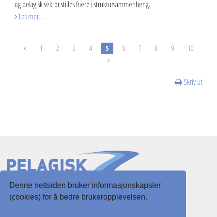
og pelagisk sektor stilles friere i struktursammenheng.
Les mer...
1
2
3
4
5
6
7
8
9
10
Skriv ut
Denne nettsiden bruker informasjonskapsler
Slottsgaten 3
(cookies) for å bedre brukeropplevelsen.
5003 Bergen
Les mer her