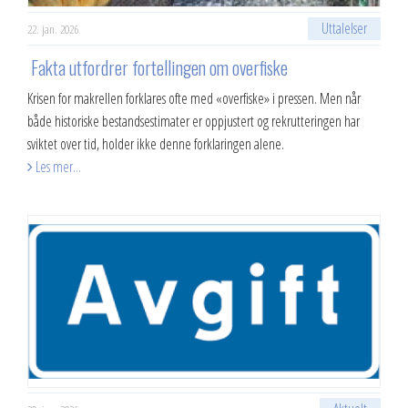
Uttalelser
22. jan. 2026
​ Fakta utfordrer fortellingen om overfiske
Krisen for makrellen forklares ofte med «overfiske» i pressen. Men når
både historiske bestandsestimater er oppjustert og rekrutteringen har
sviktet over tid, holder ikke denne forklaringen alene.
Les mer...