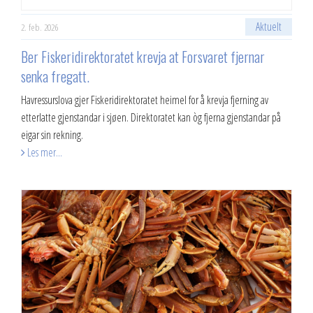
2023
Aktuelt
2. feb. 2026
2022
Ber Fiskeridirektoratet krevja at Forsvaret fjernar
senka fregatt.
2021
Havressurslova gjer Fiskeridirektoratet heimel for å krevja fjerning av
2020
etterlatte gjenstandar i sjøen. Direktoratet kan òg fjerna gjenstandar på
eigar sin rekning.
2019
Les mer...
2018
2017
2016
2015
2014