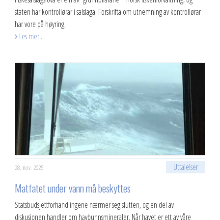
staten har kontrollørar i salslaga. Forskrifta om utnemning av kontrollørar
har vore på høyring.
Les mer...
Uttalelser
28. nov. 2025
Matfatet under vann må beskyttes
​Statsbudsjettforhandlingene nærmer seg slutten, og en del av
diskusjonen handler om havbunnsmineraler. Når havet er ett av våre