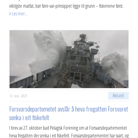
viktigste matfat, bør føre-var-prinsippet ligge til grunn – fiskeriene først.
Les mer...
Aktuelt
13. nov. 2025
Forsvarsdepartemetet avslår å heva fregatten Forsvaret
senka i eit fiskefelt
I brev av 27. oktober bad Pelagisk Forening om at Forsvarsdepartementet
heva fregatten dei senka i eit fiskefelt. Forsvarsdepartementet har svart, og