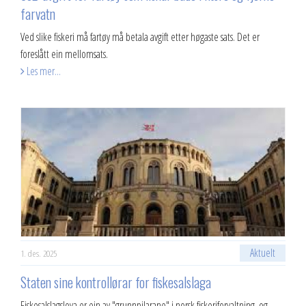
farvatn
Ved slike fiskeri må fartøy må betala avgift etter høgaste sats. Det er
foreslått ein mellomsats.
Les mer...
Aktuelt
1. des. 2025
Staten sine kontrollørar for fiskesalslaga
Fiskesalslagslova er ein av "grunnpilarane" i norsk fiskeriforvaltning, og