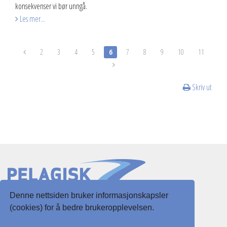
konsekvenser vi bør unngå.
Les mer...
2
3
4
5
6
7
8
9
10
11
Skriv ut
Denne nettsiden bruker informasjonskapsler
Slottsgaten 3
(cookies) for å bedre brukeropplevelsen.
5003 Bergen
Les mer her