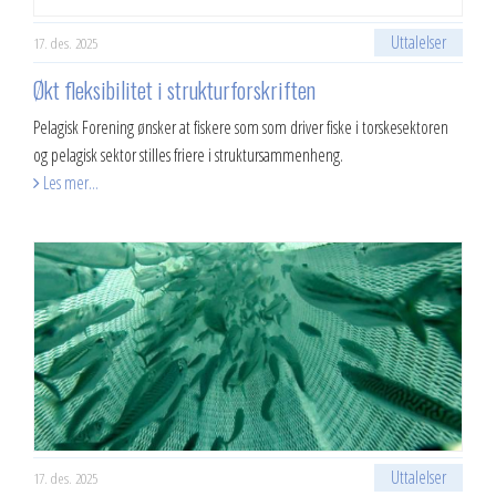
2023
Uttalelser
17. des. 2025
2022
Økt fleksibilitet i strukturforskriften
Pelagisk Forening ønsker at fiskere som som driver fiske i torskesektoren
2021
og pelagisk sektor stilles friere i struktursammenheng.
Les mer...
2020
2019
2018
2017
2016
2015
Uttalelser
17. des. 2025
2014