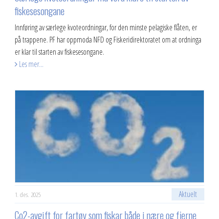
fiskesesongane
Innføring av særlege kvoteordningar, for den minste pelagiske flåten, er
på trappene. PF har oppmoda NFD og Fiskeridirektoratet om at ordninga
er klar til starten av fiskesesongane.
Les mer...
Aktuelt
1. des. 2025
Co2-avgift for fartøy som fiskar både i nære og fjerne