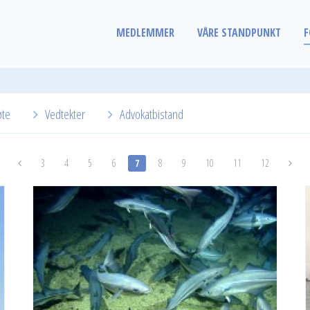
MEDLEMMER
VÅRE STANDPUNKT
F
øte
Vedtekter
Advokatbistand
3
4
5
6
7
8
9
10
11
12