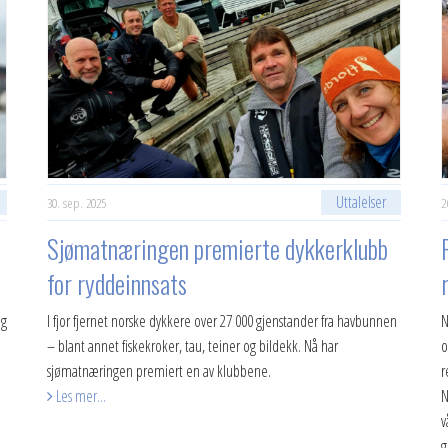
Uttalelser
30. sep. 2025
2
Sjømatnæringen premierte dykkerklubb
for ryddeinnsats
ng
I fjor fjernet norske dykkere over 27 000 gjenstander fra havbunnen
N
– blant annet fiskekroker, tau, teiner og bildekk. Nå har
o
sjømatnæringen premiert en av klubbene.
r
Les mer...
N
v
g