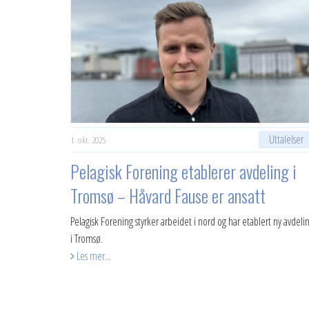
Uttalelser
1. okt. 2025
Pelagisk Forening etablerer avdeling i
Tromsø – Håvard Fause er ansatt
Pelagisk Forening styrker arbeidet i nord og har etablert ny avdeli
i Tromsø.
Les mer...