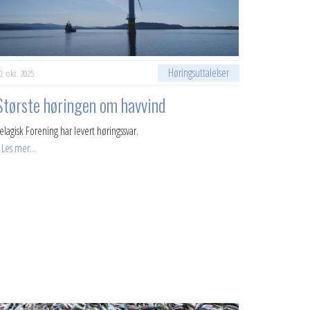
Høringsuttalelser
0. okt. 2025
Største høringen om havvind
elagisk Forening har levert høringssvar.
Les mer...