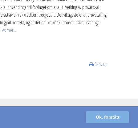
kkje innvendingar til forslaget om at all tilverking av prøvar skal
jerast av ein akkreditert tredjepart. Det viktigaste er at prøvetaking
lir gjort korrekt, og at det er like konkurransetilhøve i næringa.
Les mer...
Skriv ut
Ok, forstått