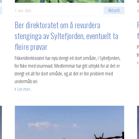
Aktuelt
7. nov. 2025
2
Ber direktoratet om å revurdera
stenginga av Syltefjorden, eventuelt ta
fleire prøvar
P
f
Fiskeridirektoratet har nyss stengt eit stort område, i Syltefjorden,
for fiske med snurrevad. Medlemmar har gitt uttrykk for at det er
stengt eit alt for stort område, og at det er lite problem med
undermåls sei.
Les mer...