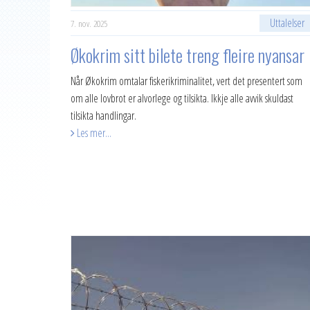
2020
Uttalelser
7. nov. 2025
2019
Økokrim sitt bilete treng fleire nyansar
2018
Når Økokrim omtalar fiskerikriminalitet, vert det presentert som
2017
om alle lovbrot er alvorlege og tilsikta. Ikkje alle avvik skuldast
2016
tilsikta handlingar.
Les mer...
2015
2014
2013
2012