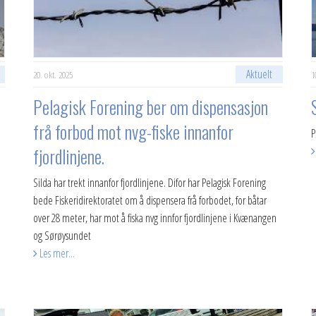
Aktuelt
20. okt. 2025
1
Pelagisk Forening ber om dispensasjon
frå forbod mot nvg-fiske innanfor
P
fjordlinjene.
Silda har trekt innanfor fjordlinjene. Difor har Pelagisk Forening
bede Fiskeridirektoratet om å dispensera frå forbodet, for båtar
over 28 meter, har mot å fiska nvg innfor fjordlinjene i Kvænangen
og Sørøysundet
Les mer...