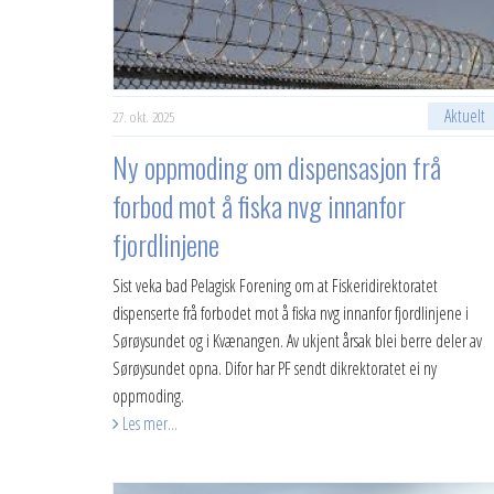
Aktuelt
27. okt. 2025
Ny oppmoding om dispensasjon frå
forbod mot å fiska nvg innanfor
fjordlinjene
Sist veka bad Pelagisk Forening om at Fiskeridirektoratet
dispenserte frå forbodet mot å fiska nvg innanfor fjordlinjene i
Sørøysundet og i Kvænangen. Av ukjent årsak blei berre deler av
Sørøysundet opna. Difor har PF sendt dikrektoratet ei ny
oppmoding.
Les mer...