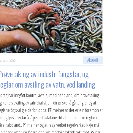
Aktuelt
6. sep. 2025
Prøvetaking av industrifangstar, og
reglar om avsiling av vatn, ved landing
oreg har inngått kontrollavtale, med naboland, om prøvetaking
g korleis avsiling av vatn skal skje. Fdir ønsker å gå lengre, og at
eglane òg skal gjelda for lodda. PF meiner at det er ein føremon at
oreg først freistar å få justert avtalane slik at det blir like reglar i
åre naboland.. PF meiner òg at regelverket regelverket ikkje må
jelda for kvantum lågare enn kva mottaka faktisk tek imot. PF har