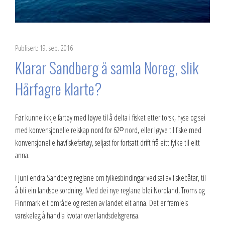
2023
2022
Publisert: 19. sep. 2016
2021
Klarar Sandberg å samla Noreg, slik
2020
Hårfagre klarte?
2019
Før kunne ikkje fartøy med løyve til å delta i fisket etter torsk, hyse og sei
2018
med konvensjonelle reiskap nord for 62ᴼ nord, eller løyve til fiske med
konvensjonelle havfiskefartøy, seljast for fortsatt drift frå eitt fylke til eitt
2017
anna.
2016
I juni endra Sandberg reglane om fylkesbindingar ved sal av fiskebåtar, til
å bli ein landsdelsordning. Med dei nye reglane blei Nordland, Troms og
2015
Finnmark eit område og resten av landet eit anna. Det er framleis
vanskeleg å handla kvotar over landsdelsgrensa.
2014