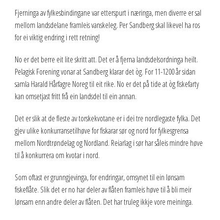
Fjerninga av fylkesbindingane var etterspurt i næringa, men diverre er sal
2013
mellom landsdelane framleis vanskeleg. Per Sandberg skal likevel ha ros
for ei viktig endring i rett retning!
2012
No er det berre eit lite skritt att. Det er å fjerna landsdelsordninga heilt.
Vedtekter
Pelagisk Forening vonar at Sandberg klarar det òg. For 11-1200 år sidan
Advokatbistand
samla Harald Hårfagre Noreg til eit rike. No er det på tide at òg fiskefarty
kan omsetjast fritt frå ein landsdel til ein annan.
Det er slik at de fleste av torskekvotane er i dei tre nordlegaste fylka. Det
gjev ulike konkurransetilhøve for fiskarar sør og nord for fylkesgrensa
mellom Nordtrøndelag og Nordland. Reiarlag i sør har såleis mindre høve
til å konkurrera om kvotar i nord.
Som oftast er grunngjevinga, for endringar, omsynet til ein lønsam
fiskeflåte. Slik det er no har deler av flåten framleis høve til å bli meir
lønsam enn andre deler av flåten. Det har truleg ikkje vore meininga.