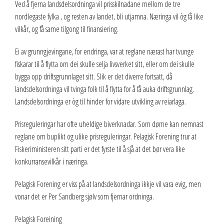
Ved å fjerna landsdelsordninga vil prisskilnadane mellom de tre
nordlegaste fylka , og resten av landet, bli utjamna. Næringa vil òg få like
vilkår, og få same tilgong til finansiering.
Ei av grunngjevingane, for endringa, var at reglane nærast har tvunge
fiskarar til å flytta om dei skulle selja livsverket sitt, eller om dei skulle
bygga opp driftsgrunnlaget sitt. Slik er det diverre fortsatt, då
landsdelsordninga vil tvinga folk til å flytta for å få auka driftsgrunnlag.
Landsdelsordninga er òg til hinder for vidare utvikling av reiarlaga.
Prisreguleringar har ofte uheldige biverknadar. Som døme kan nemnast
reglane om buplikt og ulike prisreguleringar. Pelagisk Forening trur at
Fiskeriministeren sitt parti er det fyrste til å sjå at det bør vera like
konkurransevilkår i næringa.
Pelagisk Forening er viss på at landsdelsordninga ikkje vil vara evig, men
vonar det er Per Sandberg sjølv som fjernar ordninga.
Pelagisk Foreining