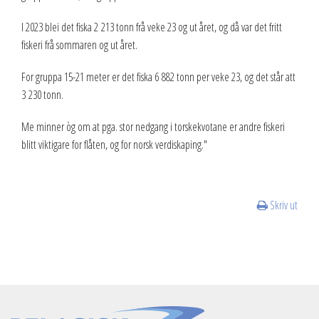
I 2023 blei det fiska 2 213 tonn frå veke 23 og ut året, og då var det fritt
2013
fiskeri frå sommaren og ut året.
2012
For gruppa 15-21 meter er det fiska 6 882 tonn per veke 23, og det står att
Vedtekter
3 230 tonn.
Advokatbistand
Me minner òg om at pga. stor nedgang i torskekvotane er andre fiskeri
blitt viktigare for flåten, og for norsk verdiskaping."
Skriv ut