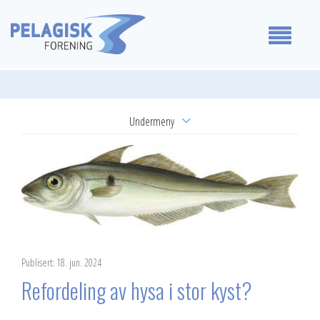
Medlemmer
Undermeny
Våre standpunkt
Aktuelt
For medlemmer
Kalender
Om oss
Representantskapsmøte
2026
Kontakt oss
Publisert: 18. jun. 2024
2025
Refordeling av hysa i stor kyst?
2024