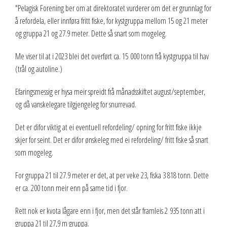
"Pelagisk Forening ber om at direktoratet vurderer om det er grunnlag for
2023
å refordela, eller innføra fritt fiske, for kystgruppa mellom 15 og 21 meter
og gruppa 21 og 27.9 meter. Dette så snart som mogeleg.
2022
Me viser til at i 2023 blei det overført ca. 15 000 tonn frå kystgruppa til hav
2021
(trål og autoline.)
2020
Efaringsmessig er hysa meir spreidt frå månadsskiftet august/september,
og då vanskelegare tilgjengeleg for snurrevad.
2019
Det er difor viktig at ei eventuell refordeling/ opning for fritt fiske ikkje
2018
skjer for seint. Det er difor ønskeleg med ei refordeling/ fritt fiske så snart
som mogeleg.
2017
For gruppa 21 til 27.9 meter er det, at per veke 23, fiska 3 818 tonn. Dette
2016
er ca. 200 tonn meir enn på same tid i fjor.
2015
Rett nok er kvota lågare enn i fjor, men det står framleis 2 935 tonn att i
2014
gruppa 21 til 27,9 m gruppa.