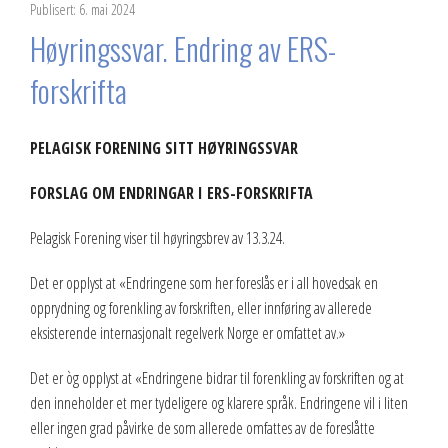
Publisert: 6. mai 2024
2023
Høyringssvar. Endring av ERS-
2022
forskrifta
2021
PELAGISK FORENING SITT HØYRINGSSVAR
2020
FORSLAG OM ENDRINGAR I ERS-FORSKRIFTA
2019
Pelagisk Forening viser til høyringsbrev av 13.3.24.
2018
Det er opplyst at «Endringene som her foreslås er i all hovedsak en
2017
opprydning og forenkling av forskriften, eller innføring av allerede
eksisterende internasjonalt regelverk Norge er omfattet av.»
2016
Det er òg opplyst at «Endringene bidrar til forenkling av forskriften og at
2015
den inneholder et mer tydeligere og klarere språk. Endringene vil i liten
eller ingen grad påvirke de som allerede omfattes av de foreslåtte
2014