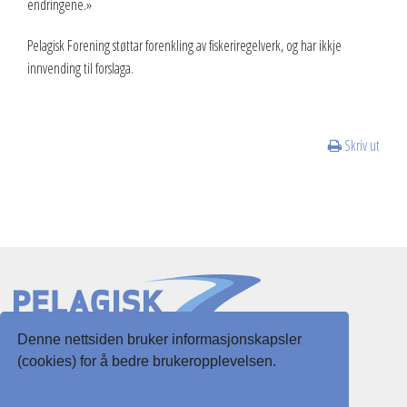
endringene.»
2013
Pelagisk Forening støttar forenkling av fiskeriregelverk, og har ikkje
innvending til forslaga.
2012
Vedtekter
Skriv ut
Advokatbistand
Denne nettsiden bruker informasjonskapsler
Slottsgaten 3
(cookies) for å bedre brukeropplevelsen.
5003 Bergen
Les mer her