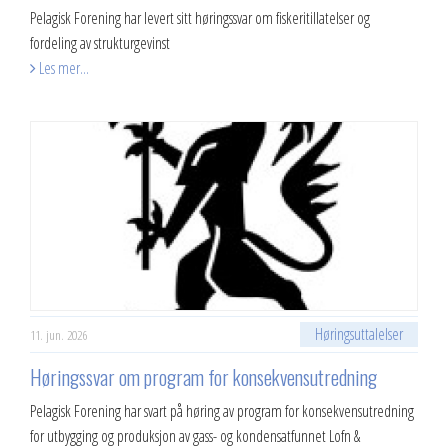
Pelagisk Forening har levert sitt høringssvar om fiskeritillatelser og
fordeling av strukturgevinst
Les mer...
Høringsuttalelser
11. jun. 2026
Høringssvar om program for konsekvensutredning
Pelagisk Forening har svart på høring av program for konsekvensutredning
for utbygging og produksjon av gass- og kondensatfunnet Lofn &