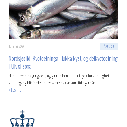
Aktuelt
13. mai 2026
Nordsjøsild. Kvoteeininga i lukka kyst, og delkvoteeining
i UK si sona
PF har levert høyringssvar, og gir mellom anna uttrykk for at einigheit i at
soneadgang blir fordelt etter same nøklar som tidlegare år.
Les mer...