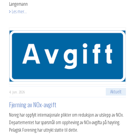
Langemann
Les mer...
Aktuelt
4. jun. 2026
Fjerning av NOx-avgift
Noreg har oppfylt internasjonale plikter om reduksjon av utslepp av NOx.
Departementet har spørsmål om oppheving av NOx-avgifta på høyring.
Pelagisk Forening har uttrykt støtte til dette.