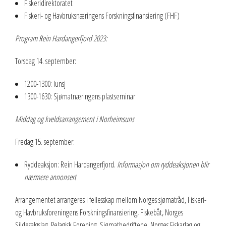
Fiskeridirektoratet
Fiskeri- og Havbruksnæringens Forskningsfinansiering (FHF)
Program Rein Hardangerfjord 2023:
Torsdag 14. september:
1200-1300: lunsj
1300-1630: Sjømatnæringens plastseminar
Middag og kveldsarrangement i Norheimsuns
Fredag 15. september:
Ryddeaksjon: Rein Hardangerfjord.
Informasjon om ryddeaksjonen blir
nærmere annonsert
Arrangementet arrangeres i fellesskap mellom Norges sjømatråd, Fiskeri-
og Havbruksforeningens Forskningsfinansiering, Fiskebåt, Norges
Sildesalgslag, Pelagisk Forening, Sjømatbedriftene, Norges Fiskarlag og