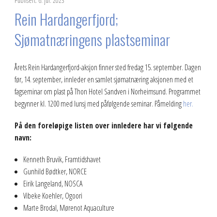
Publisert: 6. jul. 2023
Rein Hardangerfjord;
Sjømatnæringens plastseminar
Årets Rein Hardangerfjord-aksjon finner sted fredag 15. september. Dagen
før, 14. september, innleder en samlet sjømatnæring aksjonen med et
fagseminar om plast på Thon Hotel Sandven i Norheimsund. Programmet
begynner kl. 1200 med lunsj med påfølgende seminar. Påmelding
her.
På den foreløpige listen over innledere har vi følgende
navn:
Kenneth Bruvik, Framtidshavet
Gunhild Bødtker, NORCE
Eirik Langeland, NOSCA
Vibeke Koehler, Ogoori
Marte Brodal, Mørenot Aquaculture