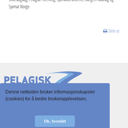
Sjømat Norge.
Skriv ut
Denne nettsiden bruker informasjonskapsler
Slottsgaten 3
(cookies) for å bedre brukeropplevelsen.
5003 Bergen
Les mer her
E-post:
post@pelagisk.net
Ok, forstått
Personvernerklæring