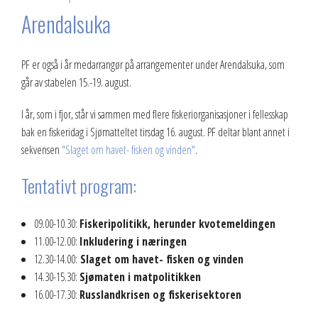
Arendalsuka
PF er også i år medarrangør på arrangementer under Arendalsuka, som
går av stabelen 15.-19. august.
I år, som i fjor, står vi sammen med flere fiskeriorganisasjoner i fellesskap
bak en fiskeridag i Sjømatteltet tirsdag 16. august. PF deltar blant annet i
sekvensen
"Slaget om havet- fisken og vinden"
.
Tentativt program:
09.00-10.30:
Fiskeripolitikk, herunder kvotemeldingen
11.00-12.00:
Inkludering i næringen
12.30-14.00:
Slaget om havet- fisken og vinden
14.30-15.30:
Sjømaten i matpolitikken
16.00-17.30:
Russlandkrisen og fiskerisektoren