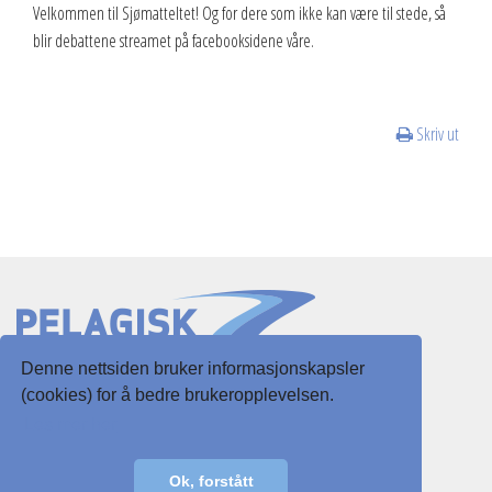
Velkommen til Sjømatteltet! Og for dere som ikke kan være til stede, så
blir debattene streamet på facebooksidene våre.
Skriv ut
Denne nettsiden bruker informasjonskapsler
Slottsgaten 3
(cookies) for å bedre brukeropplevelsen.
5003 Bergen
Les mer her
E-post:
post@pelagisk.net
Ok, forstått