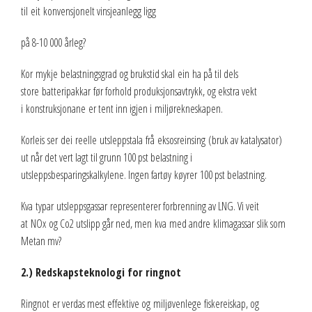
til eit konvensjonelt vinsjeanlegg ligg
på 8-10 000 årleg?
Kor mykje belastningsgrad og brukstid skal ein ha på til dels
store batteripakkar før forhold produksjonsavtrykk, og ekstra vekt
i konstruksjonane er tent inn igjen i miljørekneskapen.
Korleis ser dei reelle utsleppstala frå eksosreinsing (bruk av katalysator)
ut når det vert lagt til grunn 100 pst belastning i
utsleppsbesparingskalkylene. Ingen fartøy køyrer 100 pst belastning.
Kva typar utsleppsgassar representerer forbrenning av LNG. Vi veit
at NOx og Co2 utslipp går ned, men kva med andre klimagassar slik som
Metan mv?
2.) Redskapsteknologi for ringnot
Ringnot er verdas mest effektive og miljøvenlege fiskereiskap, og