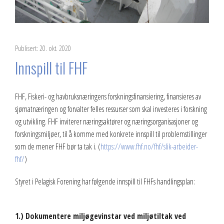
Publisert: 20. okt. 2020
Innspill til FHF
FHF, Fiskeri- og havbruksnæringens forskningsfinansiering, finansieres av
sjømatnæringen og forvalter felles ressurser som skal investeres i forskning
og utvikling. FHF inviterer næringsaktører og næringsorganisasjoner og
forskningsmiljøer, til å komme med konkrete innspill til problemstillinger
som de mener FHF bør ta tak i. (
https://www.fhf.no/fhf/slik-arbeider-
fhf/
)
Styret i Pelagisk Forening har følgende innspill til FHFs handlingsplan:
1.) Dokumentere miljøgevinstar ved miljøtiltak ved