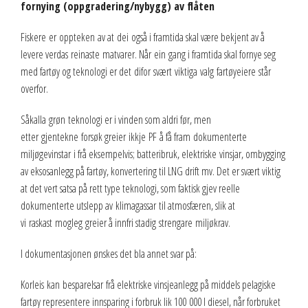
fornying (oppgradering/nybygg) av flåten
Fiskere er oppteken av at dei også i framtida skal være bekjent av å
levere verdas reinaste matvarer. Når ein gang i framtida skal fornye seg
med fartøy og teknologi er det difor svært viktiga valg fartøyeiere står
overfor.
Såkalla grøn teknologi er i vinden som aldri før, men
etter gjentekne forsøk greier ikkje PF å få fram dokumenterte
miljøgevinstar i frå eksempelvis; batteribruk, elektriske vinsjar, ombygging
av eksosanlegg på fartøy, konvertering til LNG drift mv. Det er svært viktig
at det vert satsa på rett type teknologi, som faktisk gjev reelle
dokumenterte utslepp av klimagassar til atmosfæren, slik at
vi raskast mogleg greier å innfri stadig strengare miljøkrav.
I dokumentasjonen ønskes det bla annet svar på:
Korleis kan besparelsar frå elektriske vinsjeanlegg på middels pelagiske
fartøy representere innsparing i forbruk lik 100 000 l diesel, når forbruket