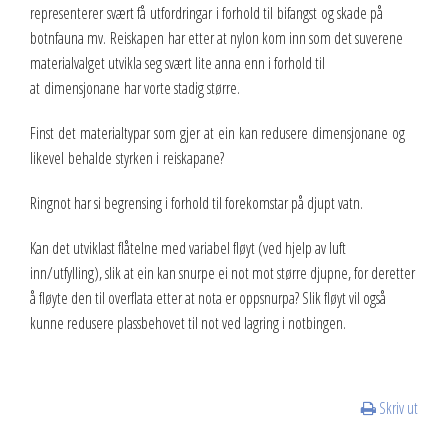
representerer svært få utfordringar i forhold til bifangst og skade på
botnfauna mv. Reiskapen har etter at nylon kom inn som det suverene
materialvalget utvikla seg svært lite anna enn i forhold til
at dimensjonane har vorte stadig større.
Finst det materialtypar som gjer at ein kan redusere dimensjonane og
likevel behalde styrken i reiskapane?
Ringnot har si begrensing i forhold til forekomstar på djupt vatn.
Kan det utviklast flåtelne med variabel fløyt (ved hjelp av luft
inn/utfylling), slik at ein kan snurpe ei not mot større djupne, for deretter
å fløyte den til overflata etter at nota er oppsnurpa? Slik fløyt vil også
kunne redusere plassbehovet til not ved lagring i notbingen.
Skriv ut