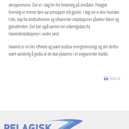
økosystemene. Det er i dag for lite forskning på området. Pelagisk
forening er mener føre-var prinsippet må gjelde. I dag vet vi ikke hvordan
f.eks. støy fra vindturbinene og tilhørende installasjoner påvirker fisken og
gyteatferden. Det bør også samles inn erfaringsdata fra
havvindinstallasjoner i andre land.
Havvind er en lite effektiv og svært kostbar energiteknologi og det derfor
svært vanskelig å godta at de skal plasseres i et evigvarende matfat.
Skriv ut