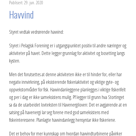
Publisert: 29. jun. 2020
Havvind
Styret vedtak vedrørende havvind:
Styret i Pelagisk Forening er i utgangspunktet positiv til andre næringer og
aktiviteter på havet. Dette legger grunnlag for aktivitet og bosetting langs
kysten.
Men det forutsettes at denne aktiviteten ikke er til hinder for, eller har
negativ innvirkning, på eksisterende fiskeriaktivitet og viktige gyte- og
oppvekstområder for fisk. Havvindanleggene planlegges i viktige fiskerifelt
og per i dag er ikke sameksistens mulig. Pf legger til grunn hva Stortinget
sa da de utarbeidet lovteksten til Havenergiloven: Det er avgjørende at en
satsing på havenergi lar seg forene med god sameksistens med
fiskeinteressene. Planlagte havvindanlegg hensyntar ikke fiskeriene.
Det er behov for mer kunnskap om hvordan havvindturbinene påvirker