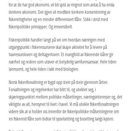
for at de har god økonomi, vil bli spist av ringnot som antas å ha enda
sterkere økonomi. Det igjen vil medføre sterkere konsentrering av
fiskerettigheter og en mindre differensiert flåte. Stikk i strid med
fiskeripolitiske prinsipper. Og irreversibelt.
Fiskeripolitikk handler langt på vei om hvordan næringen med
utgangspunkt i fiskeressursene skal skape aktivitet for å levere på
havressursloven og deltagerloven. Et mangfold av fiskereide båter gir
nærhet og redere som utøver et betydelig samfunnsansvar. Hele tiden
lønnsomt, og hele tiden i takt med biologien.
Norsk fiskeriforvaltning er bygd opp stein på stein gjennom årtier.
Forvaltningen og regelverket har blitt til, og utviklet seg, i
skjæringspunktet mellom politiske målsettinger, næringsinteresser og, det
viktigste av alt, hensynet til livet i havet. Vi må utvikle fiskeriforvaltningen
videre slik at vi holder oss innenfor de fiskeripolitiske målsetningene om
en fiskereid flåte som bidrar til sysselsetting og bosetting langs kysten.