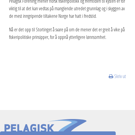
Pelagisk Forening mener norsk fiskeripolitikk og fremtiden til kysten er for
viktig til at det kan vedtas på manglende utredet grunnlag og i skyggen av
de mest inngripende tiltakene Norge har hatt i fredstid.
Nå er det opp til Stortinget å svare på om de mener det er greit å vike på
fiskeripolitiske prinsipper, for å oppnå ytterligere lønnsomhet.
Skriv ut