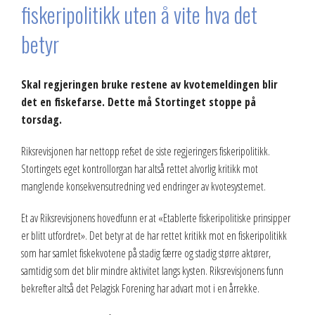
fiskeripolitikk uten å vite hva det
betyr
Skal regjeringen bruke restene av kvotemeldingen blir
det en fiskefarse. Dette må Stortinget stoppe på
torsdag.
Riksrevisjonen har nettopp refset de siste regjeringers fiskeripolitikk.
Stortingets eget kontrollorgan har altså rettet alvorlig kritikk mot
manglende konsekvensutredning ved endringer av kvotesystemet.
Et av Riksrevisjonens hovedfunn er at «Etablerte fiskeripolitiske prinsipper
er blitt utfordret». Det betyr at de har rettet kritikk mot en fiskeripolitikk
som har samlet fiskekvotene på stadig færre og stadig større aktører,
samtidig som det blir mindre aktivitet langs kysten. Riksrevisjonens funn
bekrefter altså det Pelagisk Forening har advart mot i en årrekke.