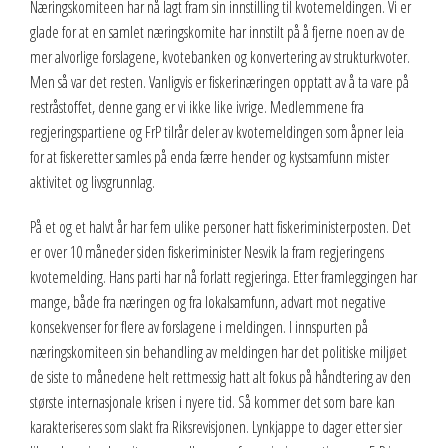
Næringskomiteen har nå lagt fram sin innstilling til kvotemeldingen. Vi er
glade for at en samlet næringskomite har innstilt på å fjerne noen av de
mer alvorlige forslagene, kvotebanken og konvertering av strukturkvoter.
Men så var det resten. Vanligvis er fiskerinæringen opptatt av å ta vare på
restråstoffet, denne gang er vi ikke like ivrige. Medlemmene fra
regjeringspartiene og FrP tilrår deler av kvotemeldingen som åpner leia
for at fiskeretter samles på enda færre hender og kystsamfunn mister
aktivitet og livsgrunnlag.
På et og et halvt år har fem ulike personer hatt fiskeriministerposten. Det
er over 10 måneder siden fiskeriminister Nesvik la fram regjeringens
kvotemelding. Hans parti har nå forlatt regjeringa. Etter framleggingen har
mange, både fra næringen og fra lokalsamfunn, advart mot negative
konsekvenser for flere av forslagene i meldingen. I innspurten på
næringskomiteen sin behandling av meldingen har det politiske miljøet
de siste to månedene helt rettmessig hatt alt fokus på håndtering av den
største internasjonale krisen i nyere tid. Så kommer det som bare kan
karakteriseres som slakt fra Riksrevisjonen. Lynkjappe to dager etter sier