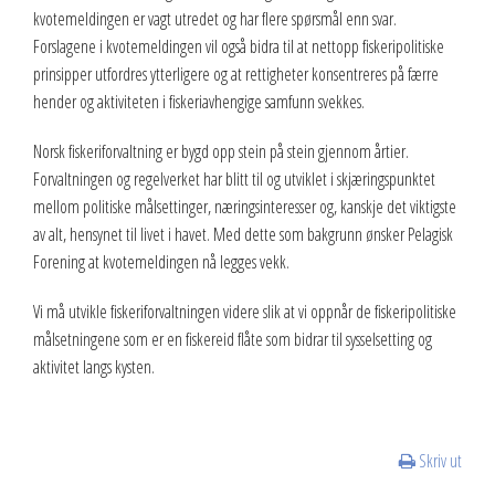
kvotemeldingen er vagt utredet og har flere spørsmål enn svar.
Forslagene i kvotemeldingen vil også bidra til at nettopp fiskeripolitiske
prinsipper utfordres ytterligere og at rettigheter konsentreres på færre
hender og aktiviteten i fiskeriavhengige samfunn svekkes.
Norsk fiskeriforvaltning er bygd opp stein på stein gjennom årtier.
Forvaltningen og regelverket har blitt til og utviklet i skjæringspunktet
mellom politiske målsettinger, næringsinteresser og, kanskje det viktigste
av alt, hensynet til livet i havet. Med dette som bakgrunn ønsker Pelagisk
Forening at kvotemeldingen nå legges vekk.
Vi må utvikle fiskeriforvaltningen videre slik at vi oppnår de fiskeripolitiske
målsetningene som er en fiskereid flåte som bidrar til sysselsetting og
aktivitet langs kysten.
Skriv ut