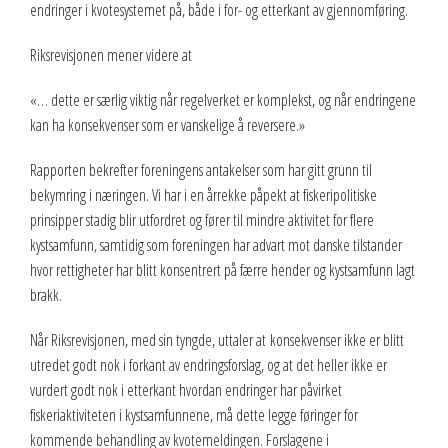
endringer i kvotesystemet på, både i for- og etterkant av gjennomføring.
Riksrevisjonen mener videre at
«… dette er særlig viktig når regelverket er komplekst, og når endringene
kan ha konsekvenser som er vanskelige å reversere.»
Rapporten bekrefter foreningens antakelser som har gitt grunn til
bekymring i næringen. Vi har i en årrekke påpekt at fiskeripolitiske
prinsipper stadig blir utfordret og fører til mindre aktivitet for flere
kystsamfunn, samtidig som foreningen har advart mot danske tilstander
hvor rettigheter har blitt konsentrert på færre hender og kystsamfunn lagt
brakk.
Når Riksrevisjonen, med sin tyngde, uttaler at konsekvenser ikke er blitt
utredet godt nok i forkant av endringsforslag, og at det heller ikke er
vurdert godt nok i etterkant hvordan endringer har påvirket
fiskeriaktiviteten i kystsamfunnene, må dette legge føringer for
kommende behandling av kvotemeldingen. Forslagene i