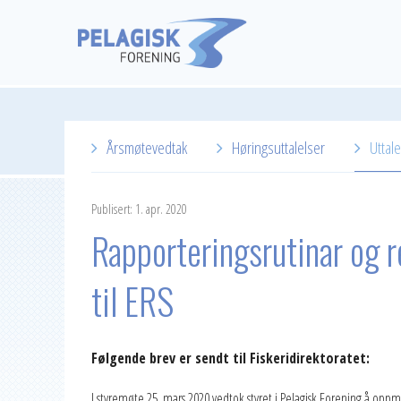
Årsmøtevedtak
Høringsuttalelser
Uttale
Publisert: 1. apr. 2020
Rapporteringsrutinar og r
til ERS
Følgende brev er sendt til Fiskeridirektoratet:
I styremøte 25. mars 2020 vedtok styret i Pelagisk Forening å oppm