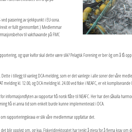
RS ved passering av sjekkpunkt i EU-sona.
 Brexit er fullt gjennomført.) Medlemmar
nformasjonsbehov til vakthavande på FMC
apportering, og spør kvifor skal dette være slik? Pelagisk Forening er ber òg om å få 
. Dette i tillegg til vanleg DCA-melding, som er det vanlege i alle soner der våre medl
 melding kl. 12.00, og DCA melding kl. 24.00 ved fiske i NEAFC, er eit kompliserande 
 for informasjonsflyten av rapportar frå norsk flåte til NEAFC. Her har den såkalla harm
ivning frå ei anna tid som enkelt burde kunne implementerast i DCA.
ar, om rapporteringskrava er slik våre medlemmar oppfattar det.
et blir opplyst om, og kva, Fiskeridirektoratet har tenkt å gjera for å fjerna krav om 