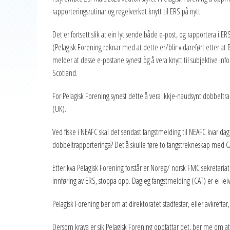
rapporteringsrutinar og regelverket knytt til ERS på nytt.
Det er fortsett slik at ein lyt sende både e-post, og rapportera i E
(Pelagisk Forening reknar med at dette er/blir vidareført etter at
melder at desse e-postane synest òg å vera knytt til subjektive i
Scotland.
For Pelagisk Forening synest dette å vera ikkje-naudsynt dobbeltr
(UK).
Ved fiske i NEAFC skal det sendast fangstmelding til NEAFC kvar dag
dobbeltrapporteringa? Det å skulle føre to fangstrekneskap med CAT
Etter kva Pelagisk Forening forstår er Noreg/ norsk FMC sekretariat
innføring av ERS, stoppa opp. Dagleg fangstmelding (CAT) er ei le
Pelagisk Forening ber om at direktoratet stadfestar, eller avkreft
Dersom krava er sik Pelagisk Forening oppfattar det, ber me om at d