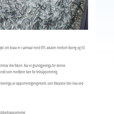
opplyst om krava er i samsvar med ERS avtalen mellom Noreg og EU
emmar driv fiskeri. Kva er grunngjevinga for denne
ledd som medfører fare for feilrapportering.
oniseringa av rapporteringsregelverk, som fiskarane blei lova ved
dobbeltrapportering.