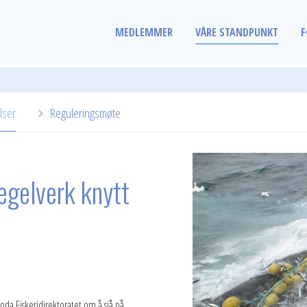
MEDLEMMER
VÅRE STANDPUNKT
F
lser
Reguleringsmøte
egelverk knytt
oda Fiskeridirektoratet om å sjå på