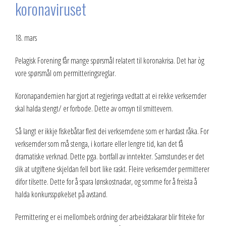
koronaviruset
18. mars
Pelagisk Forening får mange spørsmål relatert til koronakrisa. Det har òg
vore spørsmål om permitteringsreglar.
Koronapandemien har gjort at regjeringa vedtatt at ei rekke verksemder
skal halda stengt/ er forbode. Dette av omsyn til smittevern.
Så langt er ikkje fiskebåtar flest dei verksemdene som er hardast råka. For
verksemder som må stenga, i kortare eller lengre tid, kan det få
dramatiske verknad. Dette pga. bortfall av inntekter. Samstundes er det
slik at utgiftene skjeldan fell bort like raskt. Fleire verksemder permitterer
difor tilsette. Dette for å spara lønskostnadar, og somme for å freista å
halda konkursspøkelset på avstand.
Permittering er ei mellombels ordning der arbeidstakarar blir friteke for