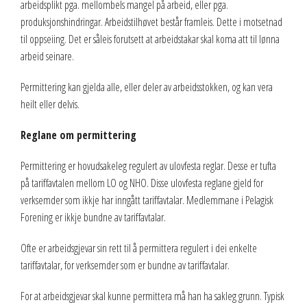
arbeidsplikt pga. mellombels mangel på arbeid, eller pga.
produksjonshindringar. Arbeidstilhøvet består framleis. Dette i motsetnad
til oppseiing. Det er såleis forutsett at arbeidstakar skal koma att til lønna
arbeid seinare.
Permittering kan gjelda alle, eller deler av arbeidsstokken, og kan vera
heilt eller delvis.
Reglane om permittering
Permittering er hovudsakeleg regulert av ulovfesta reglar. Desse er tufta
på tariffavtalen mellom LO og NHO. Disse ulovfesta reglane gjeld for
verksemder som ikkje har inngått tariffavtalar. Medlemmane i Pelagisk
Forening er ikkje bundne av tariffavtalar.
Ofte er arbeidsgjevar sin rett til å permittera regulert i dei enkelte
tariffavtalar, for verksemder som er bundne av tariffavtalar.
For at arbeidsgjevar skal kunne permittera må han ha sakleg grunn. Typisk