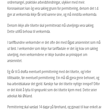
ordremangel, praktiske arbeidshindringar, ulykker med meir.
Koronaviruset kan òg vera sakleg grunn for permittering, dersom det t.d.
gjer at verksemda ikkje får seld varene sine, og må innstilla verksemda.
Dersom ikkje alle tilsette skal permitterast må utveljinga vera sakleg.
Dette utifrå behova til verksemda.
I tariffbundne verksemder er det ofte dei med lågast ansiennitet som må
ut først. I verksemder som ikkje har tariffavtale er det òg krav om sakleg
utveljing, men verksemdene er ikkje bundne av prinsippet om
ansiennitet.
Eg rår til å drøfta eventuell permittering med dei tilsette, og/eller
tillitsvalde, før eventuell permittering. Ein må då gjera greie behovet, og
kva arbeidstakarar det gjeld. Kanskje har dei tilsette nyttige innspel? Difor
er det klokt å lytta til synspunkt som dei tilsette kjem med. Dette seier
advokat Ask Økland.
Permittering skal varslast 14 dagar på førehand, og gjevast til kvar enkelt av