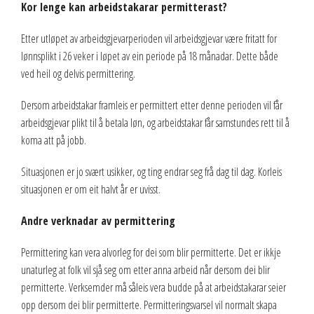
Kor lenge kan arbeidstakarar permitterast?
Etter utløpet av arbeidsgjevarperioden vil arbeidsgjevar være fritatt for
lønnsplikt i 26 veker i løpet av ein periode på 18 månadar. Dette både
ved heil og delvis permittering.
Dersom arbeidstakar framleis er permittert etter denne perioden vil får
arbeidsgjevar plikt til å betala løn, og arbeidstakar får samstundes rett til å
koma att på jobb.
Situasjonen er jo svært usikker, og ting endrar seg frå dag til dag. Korleis
situasjonen er om eit halvt år er uvisst.
Andre verknadar av permittering
Permittering kan vera alvorleg for dei som blir permitterte. Det er ikkje
unaturleg at folk vil sjå seg om etter anna arbeid når dersom dei blir
permitterte. Verksemder må såleis vera budde på at arbeidstakarar seier
opp dersom dei blir permitterte. Permitteringsvarsel vil normalt skapa