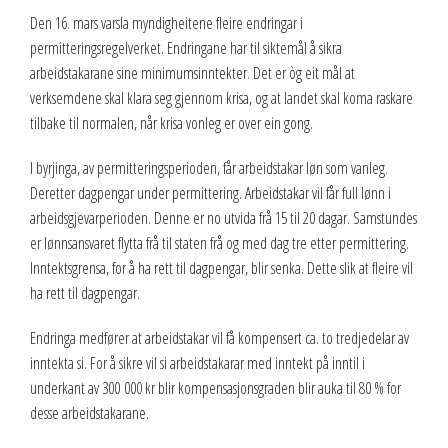
Den 16. mars varsla myndigheitene fleire endringar i
permitteringsregelverket. Endringane har til siktemål å sikra
arbeidstakarane sine minimumsinntekter. Det er òg eit mål at
verksemdene skal klara seg gjennom krisa, og at landet skal koma raskare
tilbake til normalen, når krisa vonleg er over ein gong.
I byrjinga, av permitteringsperioden, får arbeidstakar løn som vanleg.
Deretter dagpengar under permittering. Arbeidstakar vil får full lønn i
arbeidsgjevarperioden. Denne er no utvida frå 15 til 20 dagar. Samstundes
er lønnsansvaret flytta frå til staten frå og med dag tre etter permittering.
Inntektsgrensa, for å ha rett til dagpengar, blir senka. Dette slik at fleire vil
ha rett til dagpengar.
Endringa medfører at arbeidstakar vil få kompensert ca. to tredjedelar av
inntekta si. For å sikre vil si arbeidstakarar med inntekt på inntil i
underkant av 300 000 kr blir kompensasjonsgraden blir auka til 80 % for
desse arbeidstakarane.