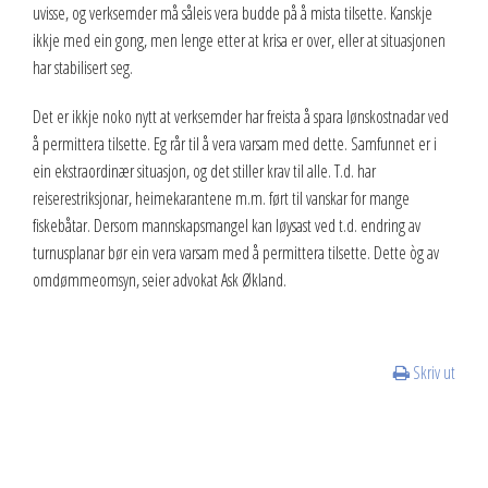
uvisse, og verksemder må såleis vera budde på å mista tilsette. Kanskje
ikkje med ein gong, men lenge etter at krisa er over, eller at situasjonen
har stabilisert seg.
Det er ikkje noko nytt at verksemder har freista å spara lønskostnadar ved
å permittera tilsette. Eg rår til å vera varsam med dette. Samfunnet er i
ein ekstraordinær situasjon, og det stiller krav til alle. T.d. har
reiserestriksjonar, heimekarantene m.m. ført til vanskar for mange
fiskebåtar. Dersom mannskapsmangel kan løysast ved t.d. endring av
turnusplanar bør ein vera varsam med å permittera tilsette. Dette òg av
omdømmeomsyn, seier advokat Ask Økland.
Skriv ut