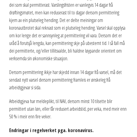
dei som skal permitterast. Varslingsfristen er vanlegvis 14 dagar frå
drøftingsmøtet, men kan reduserast til to dagar dersom permittering
kjem av ein plutseleg hending. Det er delte meiningar om
koronautbrotet skal reknast som ei plutseleg hending. Varsel skal opplysa
om kor lenge det er sannsynleg at permittering vil vara. Dersom det er
uråd å forutsjå lengda, kan permittering skje på ubestemt tid. I så fall må
dei permitterte, og/eller tillitsvalde, bli haldne løypande orientert om
verksemda sin økonomiske situasjon.
Dersom permittering ikkje har skjedd innan 14 dagar frå varsel, må det
sendast nytt varsel dersom permittering framleis er ønskeleg frå
arbeidsgjevar si sida.
Arbeidsgjeva har meldeplikt, til NAV, dersom minst 10 tilsette blir
permittert utan løn, eller får redusert arbeidstid, per veka, med meir enn
50 % i meir enn fire veker.
Endringar i regelverket pga. koronavirus.