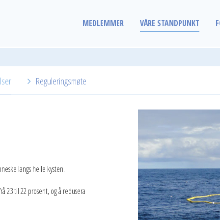
MEDLEMMER
VÅRE STANDPUNKT
F
lser
Reguleringsmøte
neske langs heile kysten.
frå 23 til 22 prosent, og å redusera