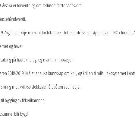
019. Årsaka er forventning om redusert førstehandsverdi.
 førstehåndsverdi.
. Avgifta er ikkje relevant for fiskarane. Dette fordi fiskefartøy betalar til NOx-fondet. Av
stemet og havet.
a satsing på havteknologi og maritim innovasjon.
nteren 2018-2019. Målet er auka kunnskap om krill, og krillen si rolla i økosystemet i Anta
il sikring mot kvikksølvlekkasje frå ubåten ved Fedje.
 til bygging av fiskerihamner.
pstunnel blir bygd.