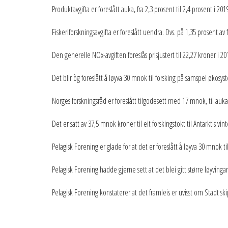
Produktavgifta er foreslått auka, fra 2,3 prosent til 2,4 prosent i 2
Fiskeriforskningsavgifta er foreslått uendra. Dvs. på 1,35 prosent av
Den generelle NOx-avgiften foreslås prisjustert til 22,27 kroner i 2019
Det blir òg foreslått å løyva 30 mnok til forsking på samspel økosy
Norges forskningsråd er foreslått tilgodesett med 17 mnok, til auk
Det er satt av 37,5 mnok kroner til eit forskingstokt til Antarktis vi
Pelagisk Forening er glade for at det er foreslått å løyva 30 mnok t
Pelagisk Forening hadde gjerne sett at det blei gitt større løyvingar
Pelagisk Forening konstaterer at det framleis er uvisst om Stadt ski