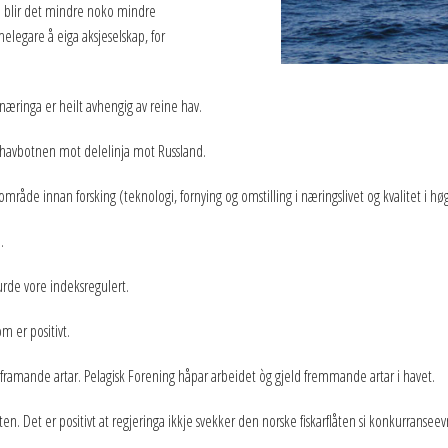
ed blir det mindre noko mindre
melegare å eiga aksjeselskap, for
rinæringa er heilt avhengig av reine hav.
av havbotnen mot delelinja mot Russland.
sområde innan forsking (teknologi, fornying og omstilling i næringslivet og kvalitet i h
.
burde vore indeksregulert.
m er positivt.
 framande artar. Pelagisk Forening håpar arbeidet òg gjeld fremmande artar i havet.
ten. Det er positivt at regjeringa ikkje svekker den norske fiskarflåten si konkurranseev