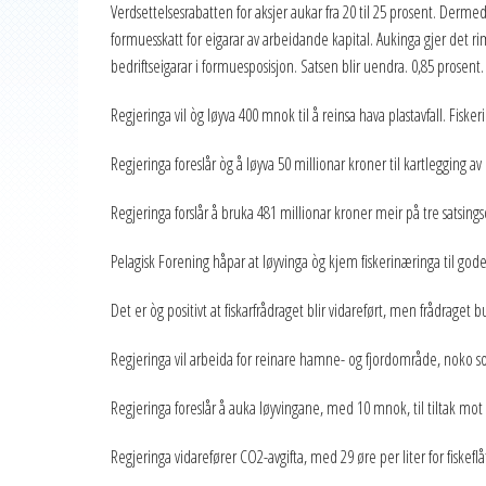
Verdsettelsesrabatten for aksjer aukar fra 20 til 25 prosent. Derm
formuesskatt for eigarar av arbeidande kapital. Aukinga gjer det ri
bedriftseigarar i formuesposisjon. Satsen blir uendra. 0,85 prosent.
Regjeringa vil òg løyva 400 mnok til å reinsa hava plastavfall. Fiske
Regjeringa foreslår òg å løyva 50 millionar kroner til kartlegging 
Regjeringa forslår å bruka 481 millionar kroner meir på tre satsing
Pelagisk Forening håpar at løyvinga òg kjem fiskerinæringa til gode
Det er òg positivt at fiskarfrådraget blir vidareført, men frådraget 
Regjeringa vil arbeida for reinare hamne- og fjordområde, noko so
Regjeringa foreslår å auka løyvingane, med 10 mnok, til tiltak mot
Regjeringa vidarefører CO2-avgifta, med 29 øre per liter for fiskeflå