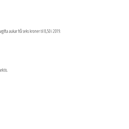
gifta aukar frå seks kroner til 8,50 i 2019.
rktis.