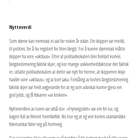
Nytteverdi
Som døme kan nemnast ei sak for nokre år sidan. Ein skipper var meldt,
til politiet, for å ha registert for liten fangst. For å kunne dømmast måtte
skipper ha vore «aktlaus». Etter at politiadvokaten blei forklart korleis
fangstestimering faktisk skjer, og kor mange usikkerheitsfaktorar det faktisk
er, uttalte politiadvokaten at dette var nytt for henne, at skipperen ikkje
hadde vore «aktlaus», og la bort saka. Forståing av korleis fangstestimering
faktisk skjer var heilt avgjerande for at eg som advokat kunne gjera ein
god jobb, og få fiskaren «av kroken».
Nytteverdien av turen var altså stor. «Frynsegodet» var ein fin tur, og
bagen full av filetert heimfarfisk. No trur eg at eg veit korleis utanlandske
fisketuristar føler seg på heimveg.
Det er kanskje ikkje alle som er så heldige å bli invitert med på slike turar,