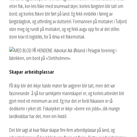
etter fisk, kor-leis fiske med snurrevad skjer, korleis fangsten blir tatt om
bord, og korleis fisken blir ført på land. Eg fekk innblikk i føring av
fangstdagbok, og utferding av sluttsetel. Formannen på mottaket i Tufjord
viste meg òg rundt på mottaket, og eg fekk auga opp for at det stilles
store krav til logistikk, for å driva eit fiskemottak.
Skapar arbeidsplassar
På skip blir det ikkje halde møter før avgjerer blir tatt, men det var
fascinerande å sjå kor samkjørte mannskapet er, og korleis arbeidet blir
gjort med eit minimum av ord. Eg trur det er fordi fiskarane er så
dedikerte i yrket sitt. Fiskaryrket er ikkje «berre ein jobb», slik mange
landkrabbar har det, men ein livsstil.
Det blir sagt at kvar fiskar skapar fire-fem arbeidsplassar på land, og