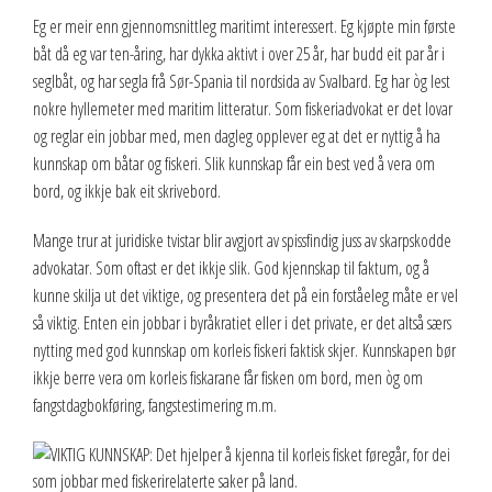
Eg er meir enn gjennomsnittleg maritimt interessert. Eg kjøpte min første
båt då eg var ten-åring, har dykka aktivt i over 25 år, har budd eit par år i
seglbåt, og har segla frå Sør-Spania til nordsida av Svalbard. Eg har òg lest
nokre hyllemeter med maritim litteratur. Som fiskeriadvokat er det lovar
og reglar ein jobbar med, men dagleg opplever eg at det er nyttig å ha
kunnskap om båtar og fiskeri. Slik kunnskap får ein best ved å vera om
bord, og ikkje bak eit skrivebord.
Mange trur at juridiske tvistar blir avgjort av spissfindig juss av skarpskodde
advokatar. Som oftast er det ikkje slik. God kjennskap til faktum, og å
kunne skilja ut det viktige, og presentera det på ein forståeleg måte er vel
så viktig. Enten ein jobbar i byråkratiet eller i det private, er det altså særs
nytting med god kunnskap om korleis fiskeri faktisk skjer. Kunnskapen bør
ikkje berre vera om korleis fiskarane får fisken om bord, men òg om
fangstdagbokføring, fangstestimering m.m.