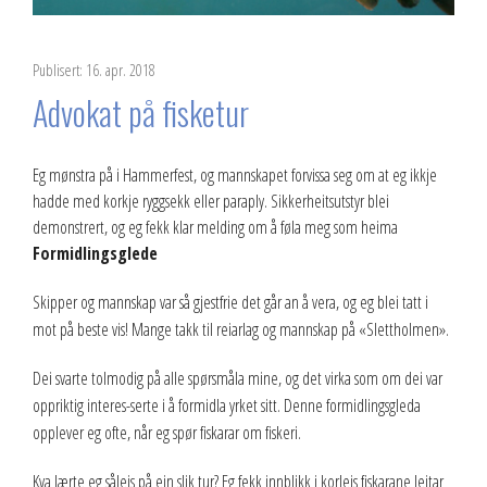
Publisert: 16. apr. 2018
Advokat på fisketur
Eg mønstra på i Hammerfest, og mannskapet forvissa seg om at eg ikkje
hadde med korkje ryggsekk eller paraply. Sikkerheitsutstyr blei
demonstrert, og eg fekk klar melding om å føla meg som heima
Formidlingsglede
Skipper og mannskap var så gjestfrie det går an å vera, og eg blei tatt i
mot på beste vis! Mange takk til reiarlag og mannskap på «Slettholmen».
Dei svarte tolmodig på alle spørsmåla mine, og det virka som om dei var
oppriktig interes-serte i å formidla yrket sitt. Denne formidlingsgleda
opplever eg ofte, når eg spør fiskarar om fiskeri.
Kva lærte eg såleis på ein slik tur? Eg fekk innblikk i korleis fiskarane leitar