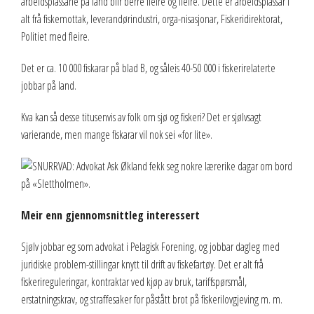
arbeidsplassane på land blir berre fleire og fleire. Dette er arbeidsplassar i
alt frå fiskemottak, leverandørindustri, orga-nisasjonar, Fiskeridirektorat,
Politiet med fleire.
Det er ca. 10 000 fiskarar på blad B, og såleis 40-50 000 i fiskerirelaterte
jobbar på land.
Kva kan så desse titusenvis av folk om sjø og fiskeri? Det er sjølvsagt
varierande, men mange fiskarar vil nok sei «for lite».
Meir enn gjennomsnittleg interessert
Sjølv jobbar eg som advokat i Pelagisk Forening, og jobbar dagleg med
juridiske problem-stillingar knytt til drift av fiskefartøy. Det er alt frå
fiskerireguleringar, kontraktar ved kjøp av bruk, tariffspørsmål,
erstatningskrav, og straffesaker for påstått brot på fiskerilovgjeving m. m.