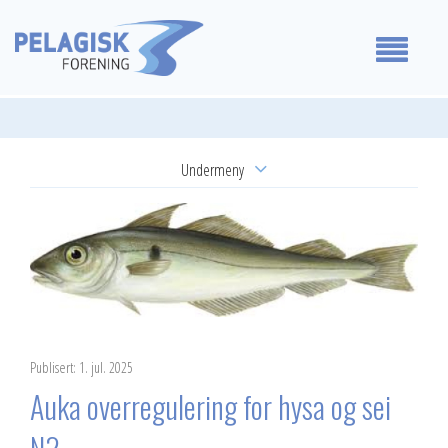
Medlemmer
Undermeny
Våre standpunkt
Årsmøtevedtak
For medlemmer
Høringsuttalelser
Om oss
Uttalelser
Reguleringsmøte
Kontakt oss
Publisert: 1. jul. 2025
Auka overregulering for hysa og sei