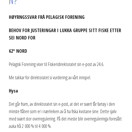
N?
HØYRNGSSVAR FRÅ PELAGISK FORENING
BEHOV FOR JUSTERINGAR I LUKKA GRUPPE SITT FISKE ETTER
SEI NORD FOR
62° NORD
Pelagisk Forening viser til Fiskeridirektoratet sin e-post av 24.6.
Me takkar for direktoratet si vurdering av vårt innspel.
Hysa
Det går fram, av direktoratet sin e-post, at det er svært får fartøy i den
minste flåten som er i nærleiken av å ha fiska kvotane sine. Dette sjølv
med svært stor overregulering. På det meste blir overreguleringa foreslått
auka frå 2 000 % til 4 000 %.