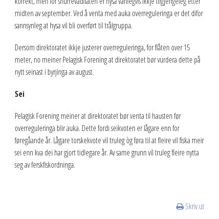
korrekt, men for snurrevadflåten er hysa vanlegvis ikkje tilgjengeleg etter
midten av september. Ved å venta med auka overreguleringa er det difor
sannsynleg at hysa vil bli overført til trålgruppa.
Dersom direktoratet ikkje justerer overreguleringa, for flåten over 15
meter, no meiner Pelagisk Forening at direktoratet bør vurdera dette på
nytt seinast i byrjinga av august.
Sei
Pelagisk Forening meiner at direktoratet bør venta til hausten før
overreguleringa blir auka. Dette fordi seikvoten er lågare enn for
føregåande år. Lågare torskekvote vil truleg òg føra til at fleire vil fiska meir
sei enn kva dei har gjort tidlegare år. Av same grunn vil truleg fleire nytta
seg av ferskfiskordninga.
Skriv ut