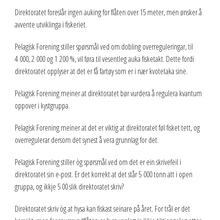
Direktoratet foreslår ingen auking for flåten over 15 meter, men ønsker å
avvente utviklinga i fiskeriet.
Pelagisk Forening stiller spørsmål ved om dobling overreguleringar, til
4 000, 2 000 og 1 200 %, vil føra til vesentleg auka fisketakt. Dette fordi
direktoratet opplyser at det er få fartøy som er i nær kvotetaka sine.
Pelagisk Forening meiner at direktoratet bør vurdera å regulera kvantum
oppover i kystgruppa.
Pelagisk Forening meiner at det er viktig at direktoratet føl fisket tett, og
overregulerar dersom det synest å vera grunnlag for det.
Pelagisk Forening stiller òg spørsmål ved om det er ein skrivefeil i
direktoratet sin e-post. Er det korrekt at det står 5 000 tonn att i open
gruppa, og ikkje 5 00 slik direktoratet skriv?
Direktoratet skriv òg at hysa kan fiskast seinare på året. For trål er det