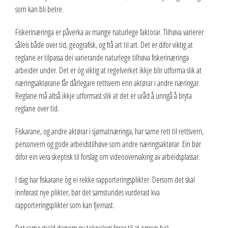
som kan bli betre.
Fiskerinæringa er påverka av mange naturlege faktorar. Tilhøva varierer
såleis både over tid, geografisk, og frå art til art. Det er difor viktig at
reglane er tilpassa dei varierande naturlege tilhøva fiskerinæringa
arbeider under. Det er òg viktig at regelverket ikkje blir utforma slik at
næringsaktørane får dårlegare rettsvern enn aktørar i andre næringar.
Reglane må altså ikkje utformast slik at det er uråd å unngå å bryta
reglane over tid.
Fiskarane, og andre aktørar i sjømatnæringa, har same rett til rettsvern,
personvern og gode arbeidstilhøve som andre næringsaktørar. Ein bør
difor ein vera skeptisk til forslag om videoovervaking av arbeidsplassar.
I dag har fiskarane òg ei rekke rapporteringsplikter. Dersom det skal
innførast nye plikter, bør det samstundes vurderast kva
rapporteringsplikter som kan fjernast.