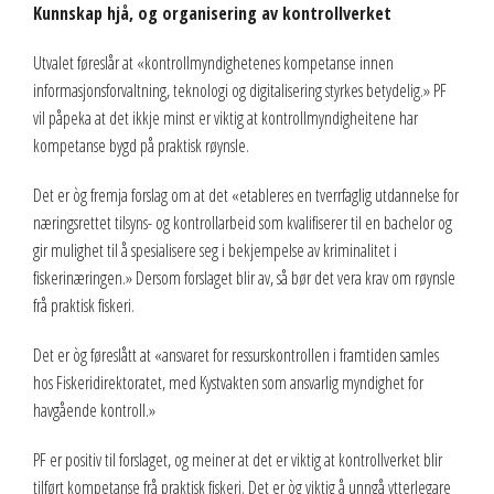
Kunnskap hjå, og organisering av kontrollverket
Utvalet føreslår at «kontrollmyndighetenes kompetanse innen
informasjonsforvaltning, teknologi og digitalisering styrkes betydelig.» PF
vil påpeka at det ikkje minst er viktig at kontrollmyndigheitene har
kompetanse bygd på praktisk røynsle.
Det er òg fremja forslag om at det «etableres en tverrfaglig utdannelse for
næringsrettet tilsyns- og kontrollarbeid som kvalifiserer til en bachelor og
gir mulighet til å spesialisere seg i bekjempelse av kriminalitet i
fiskerinæringen.» Dersom forslaget blir av, så bør det vera krav om røynsle
frå praktisk fiskeri.
Det er òg føreslått at «ansvaret for ressurskontrollen i framtiden samles
hos Fiskeridirektoratet, med Kystvakten som ansvarlig myndighet for
havgående kontroll.»
PF er positiv til forslaget, og meiner at det er viktig at kontrollverket blir
tilført kompetanse frå praktisk fiskeri. Det er òg viktig å unngå ytterlegare