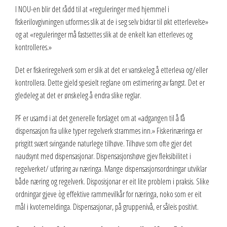
I NOU-en blir det rådd til at «reguleringer med hjemmel i
fiskerilovgivningen utformes slik at de i seg selv bidrar til økt etterlevelse»
og at «reguleringer må fastsettes slik at de enkelt kan etterleves og
kontrolleres.»
Det er fiskeriregelverk som er slik at det er vanskeleg å etterleva og/eller
kontrollera. Dette gjeld spesielt reglane om estimering av fangst. Det er
gledeleg at det er ønskeleg å endra slike reglar.
PF er usamd i at det generelle forslaget om at «adgangen til å få
dispensasjon fra ulike typer regelverk strammes inn.» Fiskerinæringa er
prisgitt svært svingande naturlege tilhøve. Tilhøve som ofte gjer det
naudsynt med dispensasjonar. Dispensasjonshøve gjev fleksibilitet i
regelverket/ utføring av næringa. Mange dispensasjonsordningar utviklar
både næring og regelverk. Disposisjonar er eit lite problem i praksis. Slike
ordningar gjeve òg effektive rammevilkår for næringa, noko som er eit
mål i kvotemeldinga. Dispensasjonar, på gruppenivå, er såleis positivt.