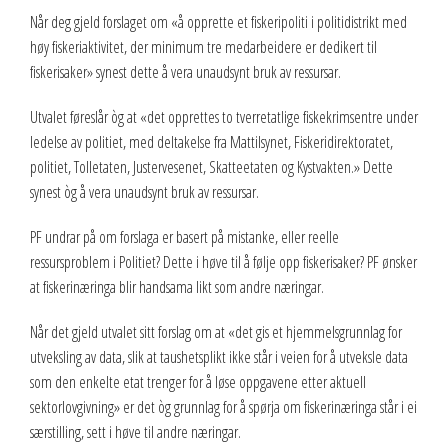
Når deg gjeld forslaget om «å opprette et fiskeripoliti i politidistrikt med
høy fiskeriaktivitet, der minimum tre medarbeidere er dedikert til
fiskerisaker» synest dette å vera unaudsynt bruk av ressursar.
Utvalet føreslår òg at «det opprettes to tverretatlige fiskekrimsentre under
ledelse av politiet, med deltakelse fra Mattilsynet, Fiskeridirektoratet,
politiet, Tolletaten, Justervesenet, Skatteetaten og Kystvakten.» Dette
synest òg å vera unaudsynt bruk av ressursar.
PF undrar på om forslaga er basert på mistanke, eller reelle
ressursproblem i Politiet? Dette i høve til å følje opp fiskerisaker? PF ønsker
at fiskerinæringa blir handsama likt som andre næringar.
Når det gjeld utvalet sitt forslag om at «det gis et hjemmelsgrunnlag for
utveksling av data, slik at taushetsplikt ikke står i veien for å utveksle data
som den enkelte etat trenger for å løse oppgavene etter aktuell
sektorlovgivning» er det òg grunnlag for å spørja om fiskerinæringa står i ei
særstilling, sett i høve til andre næringar.