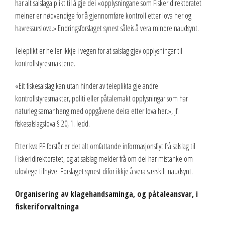
har alt salslaga plikt til å gje dei «opplysningane som Fiskeridirektoratet
meiner er nødvendige for å gjennomføre kontroll etter lova her og
havressurslova.» Endringsforslaget synest såleis å vera mindre naudsynt.
Teieplikt er heller ikkje i vegen for at salslag gjev opplysningar til
kontrollstyresmaktene.
«Eit fiskesalslag kan utan hinder av teieplikta gje andre
kontrollstyresmakter, politi eller påtalemakt opplysningar som har
naturleg samanheng med oppgåvene deira etter lova her.», jf.
fiskesalslagslova § 20, 1. ledd.
Etter kva PF forstår er det alt omfattande informasjonsflyt frå salslag til
Fiskeridirektoratet, og at salslag melder frå om dei har mistanke om
ulovlege tilhøve. Forslaget synest difor ikkje å vera særskilt naudsynt.
Organisering av klagehandsaminga, og påtaleansvar, i
fiskeriforvaltninga