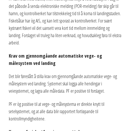
det påbode å senda elektroniske melding (POR-melding) før skip går til
hamn, og kontrollverket har tilstrekkeleg tid til å koma til landingsstaden.
Fiskebåtar har òg AIS, og kan lett sporast av kontrollverket. For svært
kystnært fiskeri vil det uansett vera kort tid mellom innmelding og
landing. Forslaget vil truleg ha liten verknad, og hovudsakleg føra til ekstra
arbeid.
Krav om gjennomgåande automatiske vege- og
målesystem ved landing
Det blir føreslått å stilla krav om gjennomgåande automatiske vege- og
målesystem ved landing. Systemet skal logga alle hendingar i
veiesystemet, og lagra alle måledata. PF er positive til forslaget.
PF er òg positive til at vege- og målesystema er direkte knytt til
setelsystemet, og at alle data blir rapportert fortløpande til
kontrollmyndigheitene.