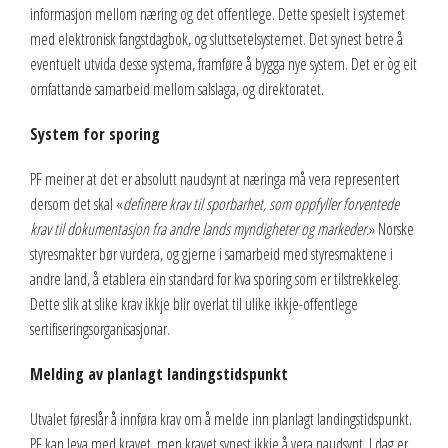
informasjon mellom næring og det offentlege. Dette spesielt i systemet
med elektronisk fangstdagbok, og sluttsetelsystemet. Det synest betre å
eventuelt utvida desse systema, framføre å bygga nye system. Det er òg eit
omfattande samarbeid mellom salslaga, og direktoratet.
System for sporing
PF meiner at det er absolutt naudsynt at næringa må vera representert
dersom det skal «
definere krav til sporbarhet, som oppfyller forventede
krav til dokumentasjon fra andre lands myndigheter og markeder.
» Norske
styresmakter bør vurdera, og gjerne i samarbeid med styresmaktene i
andre land, å etablera ein standard for kva sporing som er tilstrekkeleg.
Dette slik at slike krav ikkje blir overlat til ulike ikkje-offentlege
sertifiseringsorganisasjonar.
Melding av planlagt landingstidspunkt
Utvalet føreslår å innføra krav om å melde inn planlagt landingstidspunkt.
PF kan leva med kravet, men kravet synest ikkje å vera naudsynt. I dag er