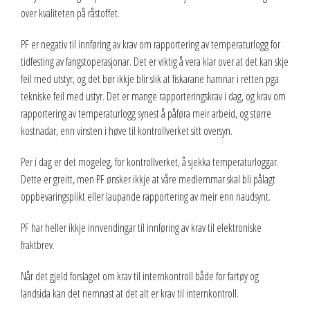
over kvaliteten på råstoffet.
PF er negativ til innføring av krav om rapportering av temperaturlogg for
tidfesting av fangstoperasjonar. Det er viktig å vera klar over at det kan skje
feil med utstyr, og det bør ikkje blir slik at fiskarane hamnar i retten pga.
tekniske feil med ustyr. Det er mange rapporteringskrav i dag, og krav om
rapportering av temperaturlogg synest å påføra meir arbeid, og større
kostnadar, enn vinsten i høve til kontrollverket sitt oversyn.
Per i dag er det mogeleg, for kontrollverket, å sjekka temperaturloggar.
Dette er greitt, men PF ønsker ikkje at våre medlemmar skal bli pålagt
oppbevaringsplikt eller laupande rapportering av meir enn naudsynt.
PF har heller ikkje innvendingar til innføring av krav til elektroniske
fraktbrev.
Når det gjeld forslaget om krav til internkontroll både for fartøy og
landsida kan det nemnast at det alt er krav til internkontroll.