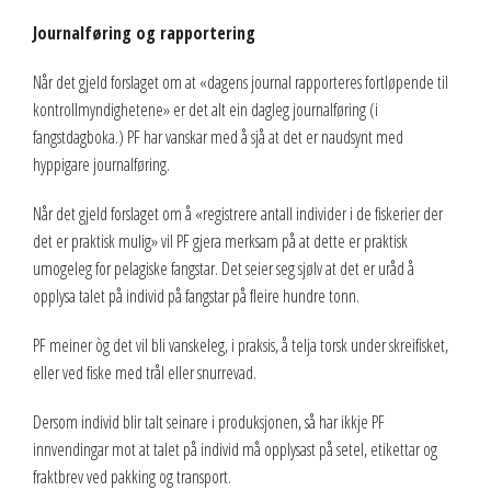
Journalføring og rapportering
Når det gjeld forslaget om at «dagens journal rapporteres fortløpende til
kontrollmyndighetene» er det alt ein dagleg journalføring (i
fangstdagboka.) PF har vanskar med å sjå at det er naudsynt med
hyppigare journalføring.
Når det gjeld forslaget om å «registrere antall individer i de fiskerier der
det er praktisk mulig» vil PF gjera merksam på at dette er praktisk
umogeleg for pelagiske fangstar. Det seier seg sjølv at det er uråd å
opplysa talet på individ på fangstar på fleire hundre tonn.
PF meiner òg det vil bli vanskeleg, i praksis, å telja torsk under skreifisket,
eller ved fiske med trål eller snurrevad.
Dersom individ blir talt seinare i produksjonen, så har ikkje PF
innvendingar mot at talet på individ må opplysast på setel, etikettar og
fraktbrev ved pakking og transport.