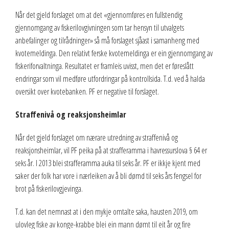
Når det gjeld forslaget om at det «gjennomføres en fullstendig
gjennomgang av fiskerilovgivningen som tar hensyn til utvalgets
anbefalinger og tilrådninger» så må forslaget sjåast i samanheng med
kvotemeldinga. Den relativt ferske kvotemeldinga er ein gjennomgang av
fiskeriforvaltninga. Resultatet er framleis uvisst, men det er føreslått
endringar som vil medføre utfordringar på kontrollsida. T.d. ved å halda
oversikt over kvotebanken. PF er negative til forslaget.
Straffenivå og reaksjonsheimlar
Når det gjeld forslaget om nærare utredning av straffenivå og
reaksjonsheimlar, vil PF peika på at strafferamma i havressurslova § 64 er
seks år. I 2013 blei strafferamma auka til seks år. PF er ikkje kjent med
saker der folk har vore i nærleiken av å bli dømd til seks års fengsel for
brot på fiskerilovgjevinga.
T.d. kan det nemnast at i den mykje omtalte saka, hausten 2019, om
ulovleg fiske av konge-krabbe blei ein mann dømt til eit år og fire