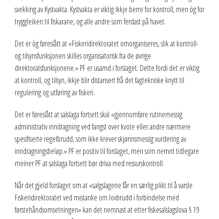
svekking av Kystvakta. Kystvakta er viktig ikkje berre for kontroll, men òg for
tryggleiken til fiskarane, og alle andre som ferdast på havet.
Det er òg føreslått at «Fiskeridirektoratet omorganiseres, slik at kontroll-
og tilsynsfunksjonen skilles organisatorisk fra de øvrige
direktoratsfunksjonene.» PF er usamd i forslaget. Dette fordi det er viktig
at kontroll, og tilsyn, ikkje blir distansert frå det fagtekniske knytt til
regulering og utføring av fiskeri.
Det er føreslått at salslaga fortsett skal «gjennomføre rutinemessig
administrativ inndragning ved fangst over kvote eller andre nærmere
spesifiserte regelbrudd, som ikke krever skjønnsmessig vurdering av
inndragningsbeløp.» PF er positiv til forslaget, men som nemnt tidlegare
meiner PF at salslaga fortsett bør driva med ressurskontroll.
Når det gjeld forslaget om at «salgslagene får en særlig plikt til å varsle
Fiskeridirektoratet ved mistanke om lovbrudd i forbindelse med
førstehåndsomsetningen» kan det nemnast at etter fiskesalslagslova § 19