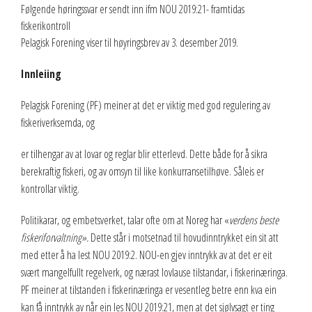
Følgende høringssvar er sendt inn ifm NOU 2019:21- framtidas
fiskerikontroll
Pelagisk Forening viser til høyringsbrev av 3. desember 2019.
Innleiing
Pelagisk Forening (PF) meiner at det er viktig med god regulering av
fiskeriverksemda, og
er tilhengar av at lovar og reglar blir etterlevd. Dette både for å sikra
berekraftig fiskeri, og av omsyn til like konkurransetilhøve. Såleis er
kontrollar viktig.
Politikarar, og embetsverket, talar ofte om at Noreg har «
verdens beste
fiskeriforvaltning».
Dette står i motsetnad til hovudinntrykket ein sit att
med etter å ha lest NOU 2019:2. NOU-en gjev inntrykk av at det er eit
svært mangelfullt regelverk, og nærast lovlause tilstandar, i fiskerinæringa.
PF meiner at tilstanden i fiskerinæringa er vesentleg betre enn kva ein
kan få inntrykk av når ein les NOU 2019:21, men at det sjølvsagt er ting