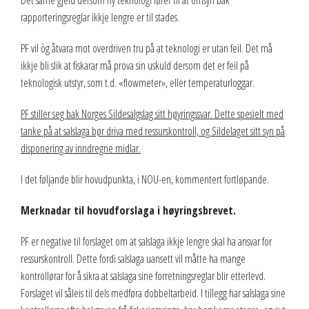
Det same gjeld dersom ny teknologi fører til at omsyn bak
rapporteringsreglar ikkje lengre er til stades.
PF vil òg åtvara mot overdriven tru på at teknologi er utan feil. Det må
ikkje bli slik at fiskarar må prova sin uskuld dersom det er feil på
teknologisk utstyr, som t.d. «flowmeter», eller temperaturloggar.
PF stiller seg bak Norges Sildesalgslag sitt høyringssvar. Dette spesielt med
tanke på at salslaga bør driva med ressurskontroll, og Sildelaget sitt syn på
disponering av inndregne midlar.
I det føljande blir hovudpunkta, i NOU-en, kommentert fortløpande.
Merknadar til hovudforslaga i høyringsbrevet.
PF er negative til forslaget om at salslaga ikkje lengre skal ha ansvar for
ressurskontroll. Dette fordi salslaga uansett vil måtte ha mange
kontrollørar for å sikra at salslaga sine forretningsreglar blir etterlevd.
Forslaget vil såleis til dels medføra dobbeltarbeid. I tillegg har salslaga sine