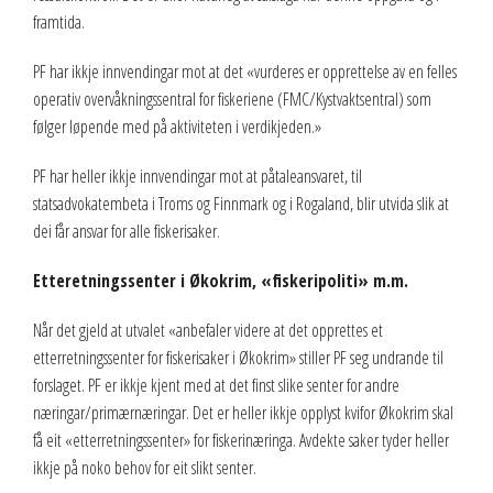
framtida.
PF har ikkje innvendingar mot at det «vurderes er opprettelse av en felles
operativ overvåkningssentral for fiskeriene (FMC/Kystvaktsentral) som
følger løpende med på aktiviteten i verdikjeden.»
PF har heller ikkje innvendingar mot at påtaleansvaret, til
statsadvokatembeta i Troms og Finnmark og i Rogaland, blir utvida slik at
dei får ansvar for alle fiskerisaker.
Etteretningssenter i Økokrim, «fiskeripoliti» m.m.
Når det gjeld at utvalet «anbefaler videre at det opprettes et
etterretningssenter for fiskerisaker i Økokrim» stiller PF seg undrande til
forslaget. PF er ikkje kjent med at det finst slike senter for andre
næringar/primærnæringar. Det er heller ikkje opplyst kvifor Økokrim skal
få eit «etterretningssenter» for fiskerinæringa. Avdekte saker tyder heller
ikkje på noko behov for eit slikt senter.