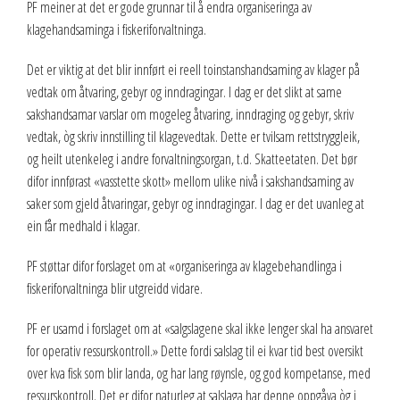
PF meiner at det er gode grunnar til å endra organiseringa av
klagehandsaminga i fiskeriforvaltninga.
Det er viktig at det blir innført ei reell toinstanshandsaming av klager på
vedtak om åtvaring, gebyr og inndragingar. I dag er det slikt at same
sakshandsamar varslar om mogeleg åtvaring, inndraging og gebyr, skriv
vedtak, òg skriv innstilling til klagevedtak. Dette er tvilsam rettstryggleik,
og heilt utenkeleg i andre forvaltningsorgan, t.d. Skatteetaten. Det bør
difor innførast «vasstette skott» mellom ulike nivå i sakshandsaming av
saker som gjeld åtvaringar, gebyr og inndragingar. I dag er det uvanleg at
ein får medhald i klagar.
PF støttar difor forslaget om at «organiseringa av klagebehandlinga i
fiskeriforvaltninga blir utgreidd vidare.
PF er usamd i forslaget om at «salgslagene skal ikke lenger skal ha ansvaret
for operativ ressurskontroll.» Dette fordi salslag til ei kvar tid best oversikt
over kva fisk som blir landa, og har lang røynsle, og god kompetanse, med
ressurskontroll. Det er difor naturleg at salslaga har denne oppgåva òg i