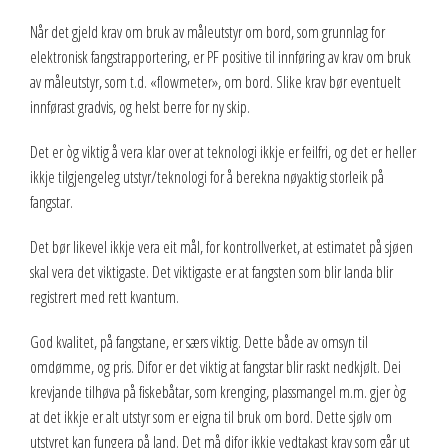
Når det gjeld krav om bruk av måleutstyr om bord, som grunnlag for
elektronisk fangstrapportering, er PF positive til innføring av krav om bruk
av måleutstyr, som t.d. «flowmeter», om bord. Slike krav bør eventuelt
innførast gradvis, og helst berre for ny skip.
Det er òg viktig å vera klar over at teknologi ikkje er feilfri, og det er heller
ikkje tilgjengeleg utstyr/teknologi for å berekna nøyaktig storleik på
fangstar.
Det bør likevel ikkje vera eit mål, for kontrollverket, at estimatet på sjøen
skal vera det viktigaste. Det viktigaste er at fangsten som blir landa blir
registrert med rett kvantum.
God kvalitet, på fangstane, er særs viktig. Dette både av omsyn til
omdømme, og pris. Difor er det viktig at fangstar blir raskt nedkjølt. Dei
krevjande tilhøva på fiskebåtar, som krenging, plassmangel m.m. gjer òg
at det ikkje er alt utstyr som er eigna til bruk om bord. Dette sjølv om
utstyret kan fungera på land. Det må difor ikkje vedtakast krav som går ut