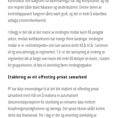
kontrollørar ofte bakgrunn frå fiskerinæringa, har høg kompetanse, og nyt
stor respekt både blant fiskarane og landindustrien. Denne delen av
kontrollapparatet fungerer såleis svært godt, og det er klokt å vidareføra
salslaga si kontrollverksemd.
I tillegg er det slik at det meste av inndregne midlar kjem frå pelagisk
sektor, medan kvitfisksektoren har mange fleire landingar. Inndregne
midlar er ei «inntektskjelde» som kan variera sterkt frå år til år. Summen
vil òg vera avhengig av regelverket. T.d. er det sannsynleg at endring av
regelverket slik at fangst over kvote blir trekt frå fartøyet sin kvote, i staden
for gruppekvoten, vil føra til vesentleg færre inndragingssaker.
Etablering av eit offentleg-privat samarbeid
PF har ikkje innvendingar til at det blir etablert eit offentleg-privat
samarbeid med mål om å realisera et automatisert
dokumentasjonssystem for utveksling av relevante data mellom
forvaltningsmyndigheitene og næringa. Det synest likevel uklårt korleis
dette skal finansierast. Per i dag er det òg vesentleg utveksling av