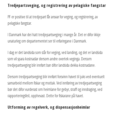
Tredjepartsveging, og registrering av pelagiske fangstar
PF er positive til at tredjepart får ansvar for veging, og registrering, av
pelagiske fangstar.
I Danmark har dei hatt tredjepartsveging i mange år. Det er difor ikkje
unaturleg om departementet ser til erfaringane i Danmark.
I dag er det landsida som står for veging, ved landing, og det er landsida
som vil spara kostnadar dersom andre overtek veginga. Dersom
tredjepartsveging blir innført bør difor landsida dekka kostnadane.
Dersom tredjepartsveging blir innført forsvinn høvet til juks ved eventuelt
samarbeid mellom fiskar og mottak. Ved innføring av tredjepartsveging
bør det difor vurderast om heimlane for gebyr, straff og inndraging, ved
rapporteringsfeil, opphevast. Dette for fiskarane på havet.
Utforming av regelverk, og dispensasjonheimlar