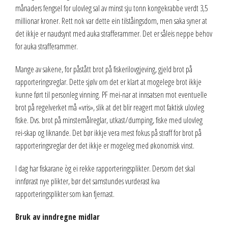
månaders fengsel for ulovleg sal av minst sju tonn kongekrabbe verdt 3,5
millionar kroner. Rett nok var dette ein tilståingsdom, men saka syner at
det ikkje er naudsynt med auka strafferammer. Det er såleis neppe behov
for auka strafferammer.
Mange av sakene, for påstått brot på fiskerilovgjeving, gjeld brot på
rapporteringsreglar. Dette sjølv om det er klart at mogelege brot ikkje
kunne ført til personleg vinning. PF mei-nar at innsatsen mot eventuelle
brot på regelverket må «vris», slik at det blir reagert mot faktisk ulovleg
fiske. Dvs. brot på minstemålreglar, utkast/dumping, fiske med ulovleg
rei-skap og liknande. Det bør ikkje vera mest fokus på straff for brot på
rapporteringsreglar der det ikkje er mogeleg med økonomisk vinst.
I dag har fiskarane òg ei rekke rapporteringsplikter. Dersom det skal
innførast nye plikter, bør det samstundes vurderast kva
rapporteringsplikter som kan fjernast.
Bruk av inndregne midlar