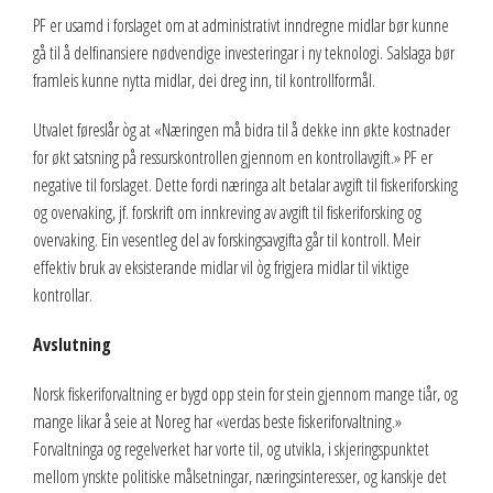
PF er usamd i forslaget om at administrativt inndregne midlar bør kunne
gå til å delfinansiere nødvendige investeringar i ny teknologi. Salslaga bør
framleis kunne nytta midlar, dei dreg inn, til kontrollformål.
Utvalet føreslår òg at «Næringen må bidra til å dekke inn økte kostnader
for økt satsning på ressurskontrollen gjennom en kontrollavgift.» PF er
negative til forslaget. Dette fordi næringa alt betalar avgift til fiskeriforsking
og overvaking, jf. forskrift om innkreving av avgift til fiskeriforsking og
overvaking. Ein vesentleg del av forskingsavgifta går til kontroll. Meir
effektiv bruk av eksisterande midlar vil òg frigjera midlar til viktige
kontrollar.
Avslutning
Norsk fiskeriforvaltning er bygd opp stein for stein gjennom mange tiår, og
mange likar å seie at Noreg har «verdas beste fiskeriforvaltning.»
Forvaltninga og regelverket har vorte til, og utvikla, i skjeringspunktet
mellom ynskte politiske målsetningar, næringsinteresser, og kanskje det