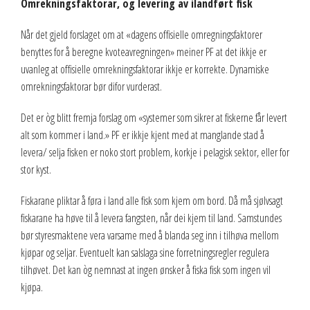
Omrekningsfaktorar, og levering av ilandført fisk
Når det gjeld forslaget om at «dagens offisielle omregningsfaktorer
benyttes for å beregne kvoteavregningen» meiner PF at det ikkje er
uvanleg at offisielle omrekningsfaktorar ikkje er korrekte. Dynamiske
omrekningsfaktorar bør difor vurderast.
Det er òg blitt fremja forslag om «systemer som sikrer at fiskerne får levert
alt som kommer i land.» PF er ikkje kjent med at manglande stad å
levera/ selja fisken er noko stort problem, korkje i pelagisk sektor, eller for
stor kyst.
Fiskarane pliktar å føra i land alle fisk som kjem om bord. Då må sjølvsagt
fiskarane ha høve til å levera fangsten, når dei kjem til land. Samstundes
bør styresmaktene vera varsame med å blanda seg inn i tilhøva mellom
kjøpar og seljar. Eventuelt kan salslaga sine forretningsregler regulera
tilhøvet. Det kan òg nemnast at ingen ønsker å fiska fisk som ingen vil
kjøpa.