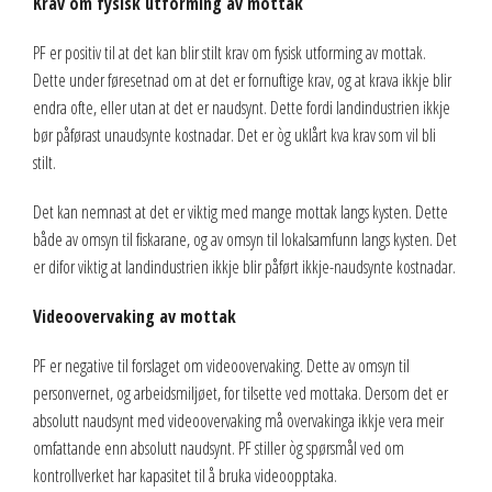
Krav om fysisk utforming av mottak
PF er positiv til at det kan blir stilt krav om fysisk utforming av mottak.
Dette under føresetnad om at det er fornuftige krav, og at krava ikkje blir
endra ofte, eller utan at det er naudsynt. Dette fordi landindustrien ikkje
bør påførast unaudsynte kostnadar. Det er òg uklårt kva krav som vil bli
stilt.
Det kan nemnast at det er viktig med mange mottak langs kysten. Dette
både av omsyn til fiskarane, og av omsyn til lokalsamfunn langs kysten. Det
er difor viktig at landindustrien ikkje blir påført ikkje-naudsynte kostnadar.
Videoovervaking av mottak
PF er negative til forslaget om videoovervaking. Dette av omsyn til
personvernet, og arbeidsmiljøet, for tilsette ved mottaka. Dersom det er
absolutt naudsynt med videoovervaking må overvakinga ikkje vera meir
omfattande enn absolutt naudsynt. PF stiller òg spørsmål ved om
kontrollverket har kapasitet til å bruka videoopptaka.