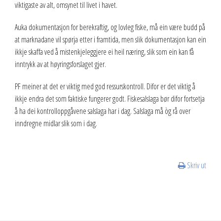
viktigaste av alt, omsynet til livet i havet.
Auka dokumentasjon for berekraftig, og lovleg fiske, må ein være budd på
at marknadane vil spørja etter i framtida, men slik dokumentasjon kan ein
ikkje skaffa ved å mistenkjeleggjere ei heil næring, slik som ein kan få
inntrykk av at høyringsforslaget gjer.
PF meiner at det er viktig med god ressurskontroll. Difor er det viktig å
ikkje endra det som faktiske fungerer godt. Fiskesalslaga bør difor fortsetja
å ha dei kontrolloppgåvene salslaga har i dag. Salslaga må òg rå over
inndregne midlar slik som i dag.
Skriv ut