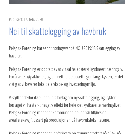
Publisert: 17. feb. 2020
Nei til skattelegging av havbruk
Pelagisk Forening har sendt høringssvar på NOU 2019:18 Skattlegging av
havbruk
Pelagisk Forening er opptatt av at vi skal ha et sterkt kystbasert næringsliv.
For å sikre høy aktivitet, og opprettholde bosettingen langs kysten, er det
viktig at vi bevarer lokalt eierskaps- og investeringsmiljø.
Vi støtter derfor ikke flertallets forslag om ny skattelegging, og frykter
forslaget vil ha sterkt negativ effekt for hele det kystbaserte næringslivet.
Pelagisk Forening mener at kommunene heller bør tilføres en
arealleie/avgift basert på produksjonen på havbrukslokalitetene.
Pelagisk Forening mener at innføring av en grunnrenteskatt på 40 %, på