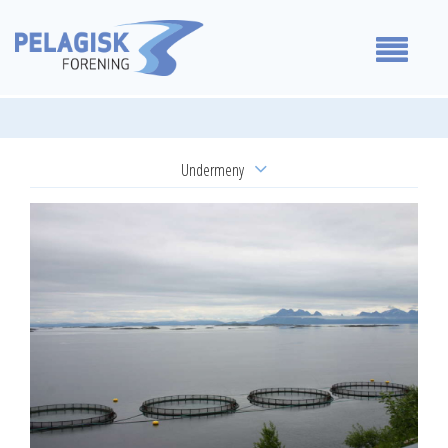
Medlemmer
Undermeny
Våre standpunkt
Årsmøtevedtak
For medlemmer
Høringsuttalelser
Om oss
Uttalelser
Reguleringsmøte
Kontakt oss